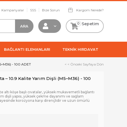
Kampanyalar
SSS
Bize Sorun
Kargom Nerede?
0
Sepetim
BAĞLANTI ELEMANLARI
TEKNİK HIRDAVAT
 (M5–M36) - 100 ADET
< < Önceki Sayfaya Dön
ta – 10.9 Kalite Yarım Dişli (M5–M36) - 100
te altı köşe başlı cıvatalar, yüksek mukavemetli bağlantı
Yarım dişli yapısı, yüksek çekme dayanımı ve sağlam
 sayesinde korozyona karşı dirençlidir ve uzun ömürlü