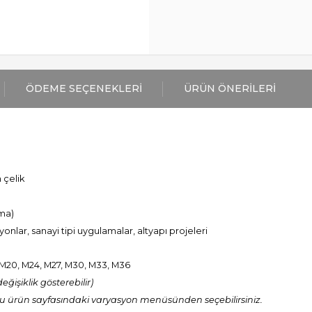
ÖDEME SEÇENEKLERI
ÜRÜN ÖNERILERI
 çelik
ama)
onlar, sanayi tipi uygulamalar, altyapı projeleri
, M20, M24, M27, M30, M33, M36
eğişiklik gösterebilir)
u ürün sayfasındaki varyasyon menüsünden seçebilirsiniz.