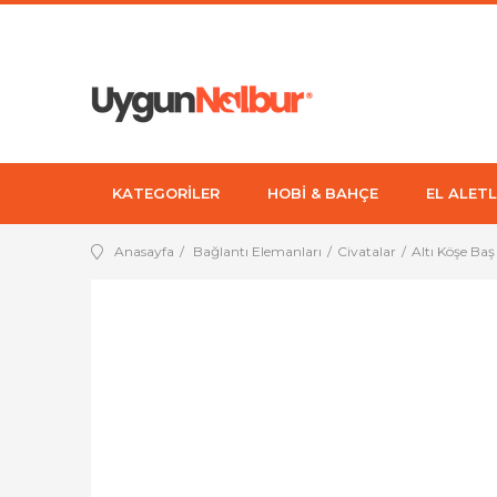
KATEGORİLER
HOBİ & BAHÇE
EL ALETL
Anasayfa
Bağlantı Elemanları
Civatalar
Altı Köşe Baş