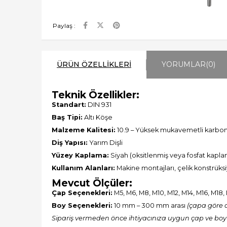
Paylaş :
ÜRÜN ÖZELLIKLERI
YORUMLAR
(0)
Teknik Özellikler:
Standart:
DIN 931
Baş Tipi:
Altı Köşe
Malzeme Kalitesi:
10.9 – Yüksek mukavemetli karbon
Diş Yapısı:
Yarım Dişli
Yüzey Kaplama:
Siyah (oksitlenmiş veya fosfat kapl
Kullanım Alanları:
Makine montajları, çelik konstrüksiy
Mevcut Ölçüler:
Çap Seçenekleri:
M5, M6, M8, M10, M12, M14, M16, M18
Boy Seçenekleri:
10 mm – 300 mm arası
(çapa göre d
Sipariş vermeden önce ihtiyacınıza uygun çap ve boy