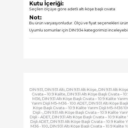
Kutu İçeriği:
Seçilen ölçüye göre adetli altı köşe başlı cıvata
Not:
Bu ürün varyasyonludur. Ölçü ve fiyat seçenekleri ürü
Uyumlu somunlar için DIN 934 kategorimizi inceleyebili
DIN 931
DIN 931 Altı
DIN 931 Altı Köşe
DIN 931 Altı Köşe
,
,
,
Cıvata – 10.9 Kalite
DIN 931 Altı Köşe Başlı Cıvata – 10
,
M36
DIN 931 Altı Köşe Başlı Cıvata – 10.9 Kalite Yarı
,
Yarım Dişli M5–M36 - 100 ADET
DIN 931 Altı Köşe Başl
,
Köşe Başlı Cıvata – 10.9 Kalite Yarım Dişli M5–M36 1
Dişli -
DIN 931 Altı Köşe Başlı Cıvata – 10.9 Kalite Yarım
,
Dişli - ADET
DIN 931 Altı Köşe Başlı Cıvata – 10.9 Kalite 
,
Dişli ADET
DIN 931 Altı Köşe Başlı Cıvata – 10.9 Kalit
,
M36 - 100
DIN 931 Altı Köşe Başlı Cıvata – 10.9 Kalit
,