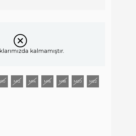
klarımızda kalmamıştır.
M10
M12
M14
M16
M18
M20
M22