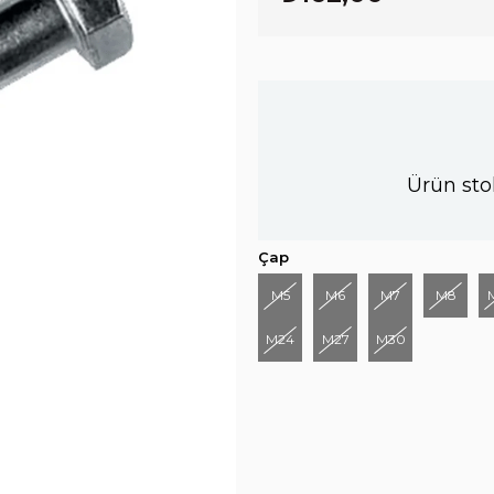
Ürün sto
Çap
M5
M6
M7
M8
M24
M27
M30