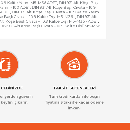
– 10.9 Kalite Yarım M5–M36 ADET
DIN 931 Altı Köşe Başlı
,
e Yarım - 100 ADET
DIN 931 Altı Köşe Başlı Cıvata – 10.9
,
0 ADET
DIN 931 Altı Köşe Başlı Cıvata – 10.9 Kalite Yarım
,
şe Başlı Cıvata – 10.9 Kalite Dişli M5–M36 -
DIN 931 Altı
,
Altı Köşe Başlı Cıvata – 10.9 Kalite Dişli M5–M36 - ADET
,
DIN 931 Altı Köşe Başlı Cıvata – 10.9 Kalite Dişli M5–M36
 CEBİNİZDE
TAKSİT SEÇENEKLERİ
her yerden güvenli
Tüm kredi kartları ile peşin
 keyfini çıkarın.
fiyatına 9 taksit’e kadar ödeme
imkanı