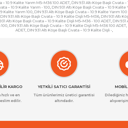
ata – 10.9 Kalite Yarım M5–M36 100 ADET
DIN 931 Altı Köşe Başlı Cıvata 
,
vata – 10.9 Kalite Yarım - 100
DIN 931 Altı Köşe Başlı Cıvata – 10.9 Kalit
,
.9 Kalite Yarım 100
DIN 931 Altı Köşe Başlı Cıvata – 10.9 Kalite Yarım 10
,
DIN 931 Altı Köşe Başlı Cıvata – 10.9 Kalite Dişli M5–M36
DIN 931 Altı Kö
,
931 Altı Köşe Başlı Cıvata – 10.9 Kalite Dişli M5–M36 - 100 ADET
DIN 931 
,
6 100
DIN 931 Altı Köşe Başlı Cıvata – 10.9 Kalite Dişli M5–M36 100 ADET
,
,
ADET
DIN 931 Altı Köşe Başlı Cıvata – 10.9 Kalite Dişli -
,
,
İLİR KARGO
YETKİLİ SATICI GARANTİSİ
MOBİL
 hızlı ve en
Tüm ürünlerimiz üretici garantisi
Dilediğiniz 
eslim edilir.
altındadır.
alışverişin