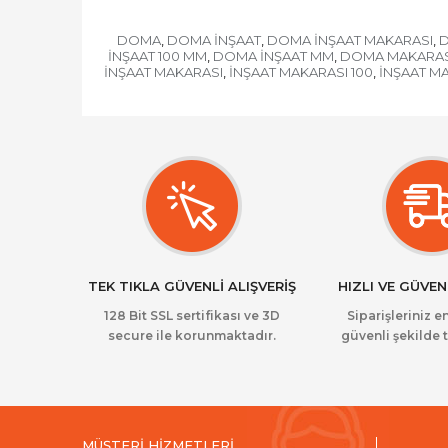
DOMA
DOMA İNŞAAT
DOMA İNŞAAT MAKARASI
D
,
,
,
İNŞAAT 100 MM
DOMA İNŞAAT MM
DOMA MAKARAS
,
,
İNŞAAT MAKARASI
İNŞAAT MAKARASI 100
İNŞAAT M
,
,
TEK TIKLA GÜVENLİ ALIŞVERİŞ
HIZLI VE GÜVEN
128 Bit SSL sertifikası ve 3D
Siparişleriniz en
secure ile korunmaktadır.
güvenli şekilde t
MÜŞTERİ HİZMETLERİ