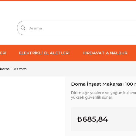
ERİ
ELEKTRİKLİ EL ALETLERİ
HIRDAVAT & NALBUR
karası 100 mm
Doma İnşaat Makarası 100
Di̇ri̇m ağır yüklere ve yoğun kullan
yüksek güvenlik sunar.
₺685,84