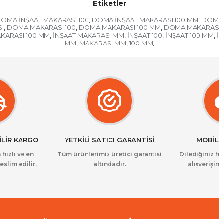
Etiketler
OMA İNŞAAT MAKARASI 100
DOMA İNŞAAT MAKARASI 100 MM
DOMA
,
,
I
DOMA MAKARASI 100
DOMA MAKARASI 100 MM
DOMA MAKARAS
,
,
,
AKARASI 100 MM
İNŞAAT MAKARASI MM
İNŞAAT 100
İNŞAAT 100 MM
,
,
,
,
MM
MAKARASI MM
100 MM
,
,
,
İLİR KARGO
YETKİLİ SATICI GARANTİSİ
MOBİL
 hızlı ve en
Tüm ürünlerimiz üretici garantisi
Dilediğiniz 
eslim edilir.
altındadır.
alışverişin