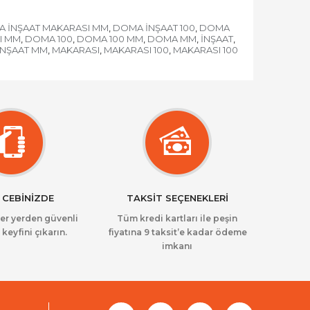
 İNŞAAT MAKARASI MM
DOMA İNŞAAT 100
DOMA
,
,
I MM
DOMA 100
DOMA 100 MM
DOMA MM
İNŞAAT
,
,
,
,
,
İNŞAAT MM
MAKARASI
MAKARASI 100
MAKARASI 100
,
,
,
 CEBİNİZDE
TAKSİT SEÇENEKLERİ
her yerden güvenli
Tüm kredi kartları ile peşin
 keyfini çıkarın.
fiyatına 9 taksit’e kadar ödeme
imkanı