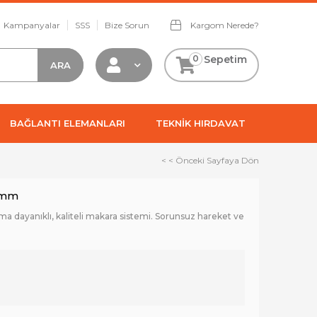
Kampanyalar
SSS
Bize Sorun
Kargom Nerede?
0
Sepetim
BAĞLANTI ELEMANLARI
TEKNİK HIRDAVAT
< < Önceki Sayfaya Dön
 mm
ıma dayanıklı, kaliteli makara sistemi. Sorunsuz hareket ve