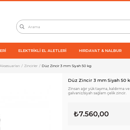
ERİ
ELEKTRİKLİ EL ALETLERİ
HIRDAVAT & NALBUR
Aksesuarları
Zincirler
Düz Zincir 3 mm Siyah 50 kg
Düz Zincir 3 mm Siyah 50 
Zi̇nsan ağır yük taşıma, kaldırma v
galvaniz/siyah sağlam çelik zincir.
₺7.560,00