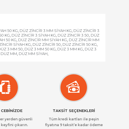
YAH 50 KG
DÜZ ZİNCİR 3 MM SİYAH KG
DÜZ ZİNCİR 3
,
,
50 KG
DÜZ ZİNCİR 3 SİYAH KG
DÜZ ZİNCİR 3 50
DÜZ
,
,
,
AH 50 KG
DÜZ ZİNCİR MM SİYAH KG
DÜZ ZİNCİR MM
,
,
ZİNCİR SİYAH KG
DÜZ ZİNCİR 50
DÜZ ZİNCİR 50 KG
,
,
,
ÜZ 3 MM 50
DÜZ 3 MM 50 KG
DÜZ 3 MM KG
DÜZ 3
,
,
,
DÜZ MM
DÜZ MM SİYAH
,
,
 CEBİNİZDE
TAKSİT SEÇENEKLERİ
her yerden güvenli
Tüm kredi kartları ile peşin
 keyfini çıkarın.
fiyatına 9 taksit’e kadar ödeme