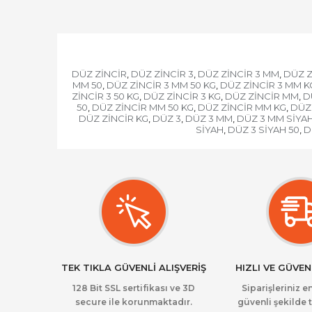
DÜZ ZİNCİR
DÜZ ZİNCİR 3
DÜZ ZİNCİR 3 MM
DÜZ Z
,
,
,
MM 50
DÜZ ZİNCİR 3 MM 50 KG
DÜZ ZİNCİR 3 MM K
,
,
ZİNCİR 3 50 KG
DÜZ ZİNCİR 3 KG
DÜZ ZİNCİR MM
D
,
,
,
50
DÜZ ZİNCİR MM 50 KG
DÜZ ZİNCİR MM KG
DÜZ 
,
,
,
DÜZ ZİNCİR KG
DÜZ 3
DÜZ 3 MM
DÜZ 3 MM SİYA
,
,
,
SİYAH
DÜZ 3 SİYAH 50
D
,
,
TEK TIKLA GÜVENLİ ALIŞVERİŞ
HIZLI VE GÜVEN
128 Bit SSL sertifikası ve 3D
Siparişleriniz en
secure ile korunmaktadır.
güvenli şekilde t