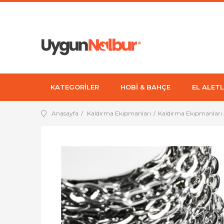
KATEGORİLER
HOBİ & BAHÇE
EL ALETL
Anasayfa
Kaldırma Ekipmanları
Kaldırma Ekipmanları 