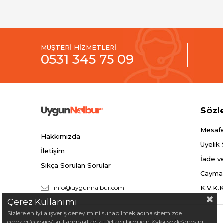
MÜŞTERİ HİZMETLERİ
0531 345 75 09
Sözl
Mesafe
Hakkımızda
Üyelik
İletişim
İade v
Sıkça Sorulan Sorular
Cayma
info@uygunnalbur.com
K.V.K.
Çerez Kullanımı
Sizlere en iyi alışveriş deneyimini sunabilmek adına sitemizde
çerezler(cookies) kullanmaktayız. Detaylı bilgi için Kvkk sözleşmesini
© 2024 Uygunnalbur.com - Tüm Hakları Saklıdır.