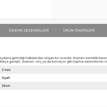
ÖDEME SEÇENEKLERI
ÜRÜN ÖNERILERI
meydana getirdiği halkalardan oluşan bir üründür. Kısmen esneklik barınd
ukça geniştir. Asansör, vinç ya da konveyör gibi taşıma sistemlerinin ön
3 mm
Siyah
Zincir