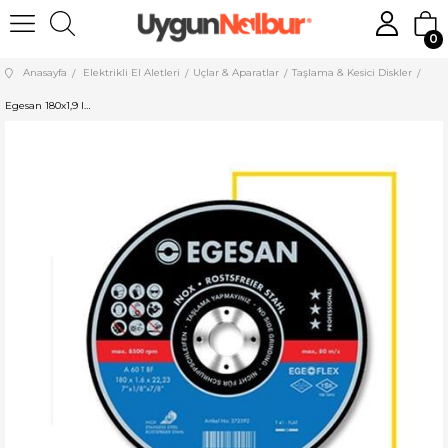
0
Anasayfa
Elektrikli El Aletleri
Uçlar & Aparatlar
Taşlama & Kesici Diskler
Egesan 180x1,9 Inox Kesici