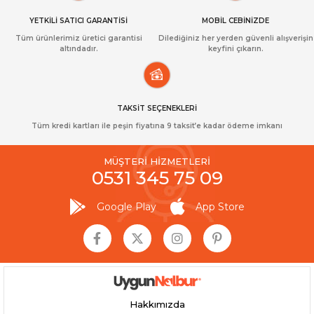
YETKİLİ SATICI GARANTİSİ
MOBİL CEBİNİZDE
Tüm ürünlerimiz üretici garantisi
Dilediğiniz her yerden güvenli alışverişin
altındadır.
keyfini çıkarın.
TAKSİT SEÇENEKLERİ
Tüm kredi kartları ile peşin fiyatına 9 taksit’e kadar ödeme imkanı
MÜŞTERİ HİZMETLERİ
0531 345 75 09
Google Play
App Store
Hakkımızda