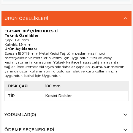
ÜRÜN ÖZELLIKLERI
EGESAN 180*1,9 İNOX KESİCİ
Teknik Özellikler
Çap : 180 mm
Kalınlık: 1,9 mm
Ürün Açıklaması
Egesan 180*1,9 mm Metal Kesici Taş tüm paslanmaz (Inox)
materyallerin ve metallerin kesimi için uygundur. Hızlı ve kolay
kesim yapma imkanı sunar. Yüksek kalitede hassas çalışma avantajı
sağlar. İnce kesme diski sayesinde daha az çapak oluşumu sunmasının
yanında uzun kullanım ömrü bulunur. Islak ve kuru kullanım için
uygundur. İspiral İçin Uygundur.
DİSK ÇAPI
180 mm
TİP
Kesici Diskler
YORUMLAR
(0)
ÖDEME SEÇENEKLERI