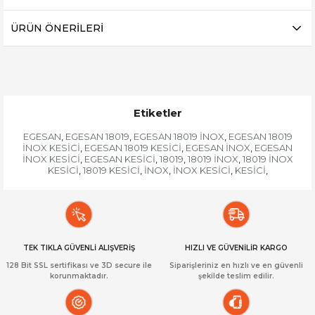
ÜRÜN ÖNERILERI
Etiketler
EGESAN
EGESAN 18019
EGESAN 18019 İNOX
EGESAN 18019
,
,
,
İNOX KESİCİ
EGESAN 18019 KESİCİ
EGESAN İNOX
EGESAN
,
,
,
İNOX KESİCİ
EGESAN KESİCİ
18019
18019 İNOX
18019 İNOX
,
,
,
,
KESİCİ
18019 KESİCİ
İNOX
İNOX KESİCİ
KESİCİ
,
,
,
,
,
TEK TIKLA GÜVENLİ ALIŞVERİŞ
HIZLI VE GÜVENİLİR KARGO
128 Bit SSL sertifikası ve 3D secure ile
Siparişleriniz en hızlı ve en güvenli
korunmaktadır.
şekilde teslim edilir.