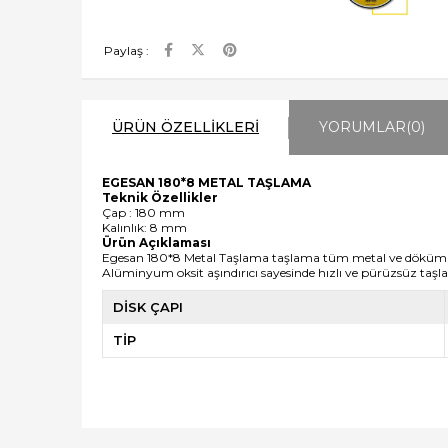
Paylaş :
ÜRÜN ÖZELLIKLERI
YORUMLAR
(0)
EGESAN 180*8 METAL TAŞLAMA
Teknik Özellikler
Çap : 180 mm
Kalınlık: 8 mm
Ürün Açıklaması
Egesan 180*8 Metal Taşlama taşlama tüm metal ve döküm mal
Alüminyum oksit aşındırıcı sayesinde hızlı ve pürüzsüz ta
DİSK ÇAPI
TİP