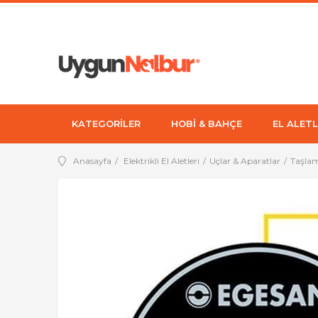
KATEGORİLER
HOBİ & BAHÇE
EL ALETL
Anasayfa
Elektrikli El Aletleri
Uçlar & Aparatlar
Taşlam