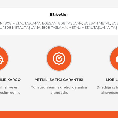
Etiketler
N 1808 METAL TAŞLAMA
EGESAN 1808 TAŞLAMA
EGESAN METAL
EG
,
,
,
L
1808 METAL TAŞLAMA
1808 TAŞLAMA
METAL
METAL TAŞLAMA
TAŞ
,
,
,
,
,
İLİR KARGO
YETKİLİ SATICI GARANTİSİ
MOBİL
 hızlı ve en
Tüm ürünlerimiz üretici garantisi
Dilediğiniz 
eslim edilir.
altındadır.
alışverişin