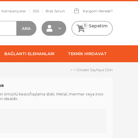
Kampanyalar
SSS
Bize Sorun
Kargom Nerede?
0
Sepetim
BAĞLANTI ELEMANLARI
TEKNİK HIRDAVAT
< < Önceki Sayfaya Dön
ma
n ömürlü kesici/taşlama diski. Metal, mermer veya inox
n idealdir.