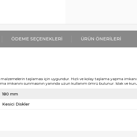
ÖDEME SEÇENEKLERI
ÜRÜN ÖNERILERI
zemelerin taşlaması için uygundur. Hızlı ve kolay taşlama yapma imkanı sun
şlama imkanını sunmasının yanında uzun kullanım ömrü bulunur. Islak ve kur
180 mm
Kesici Diskler