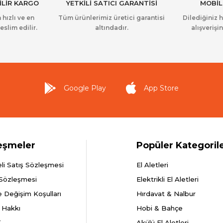
İLİR KARGO
YETKİLİ SATICI GARANTİSİ
MOBİL
 hızlı ve en
Tüm ürünlerimiz üretici garantisi
Dilediğiniz 
eslim edilir.
altındadır.
alışverişin
Google Play
App Store
eşmeler
Popüler Kategoril
li Satış Sözleşmesi
El Aletleri
 Sözleşmesi
Elektrikli El Aletleri
e Değişim Koşulları
Hırdavat & Nalbur
 Hakkı
Hobi & Bahçe
K
Akülü El Aletleri