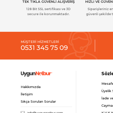
TEK TIKLA GÜVENLİ ALIŞVERİŞ
HIZLI VE GÜVEN
128 Bit SSL sertifikası ve 3D
Siparişleriniz en
secure ile korunmaktadır.
güvenli şekilde t
MÜŞTERİ HİZMETLERİ
0531 345 75 09
Sözl
Mesafe
Hakkımızda
Üyelik
İletişim
İade v
Sıkça Sorulan Sorular
Cayma
info@uygunnalbur.com
K.V.K.