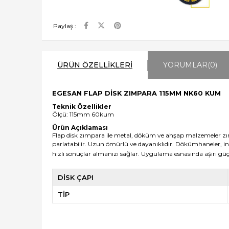
Paylaş :
ÜRÜN ÖZELLIKLERI
YORUMLAR
(0)
EGESAN FLAP DİSK ZIMPARA 115MM NK60 KUM
Teknik Özellikler
Ölçü: 115mm 60kum
Ürün Açıklaması
Flap disk zımpara ile
metal, döküm ve ahşap malzemeler zımp
parlatabilir. Uzun ömürlü ve dayanıklıdır. Dökümhaneler, inş
hızlı sonuçlar almanızı sağlar. Uygulama esnasında aşırı g
DİSK ÇAPI
TİP