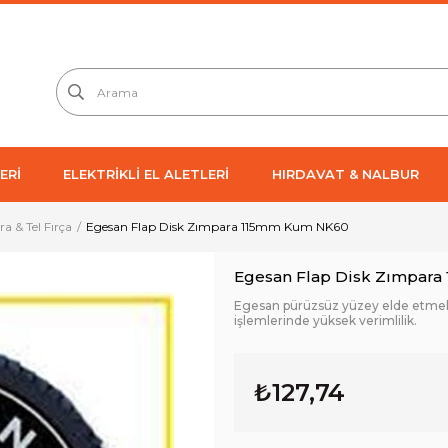
ERİ
ELEKTRİKLİ EL ALETLERİ
HIRDAVAT & NALBUR
a & Tel Fırça
Egesan Flap Disk Zımpara 115mm Kum NK60
Egesan Flap Disk Zımpar
Egesan pürüzsüz yüzey elde etmek i
işlemlerinde yüksek verimlilik.
₺127,74