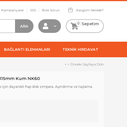
Kampanyalar
SSS
Bize Sorun
Kargom Nerede?
0
Sepetim
BAĞLANTI ELEMANLARI
TEKNİK HIRDAVAT
< < Önceki Sayfaya Dön
a 115mm Kum NK60
çin dayanıklı flap disk zımpara. Aşındırma ve taşlama