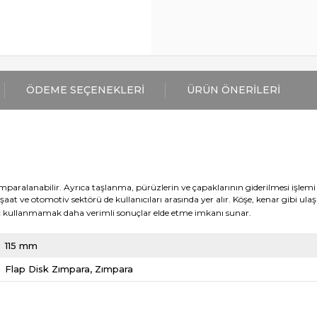
ÖDEME SEÇENEKLERI
ÜRÜN ÖNERILERI
aralanabilir. Ayrıca taşlanma, pürüzlerin ve çapaklarının giderilmesi
işlemi 
aat ve otomotiv sektörü de kullanıcıları arasında yer alır.
Köşe, kenar gibi ulaş
üç kullanmamak daha verimli sonuçlar elde etme imkanı sunar.
115 mm
Flap Disk Zımpara
Zımpara