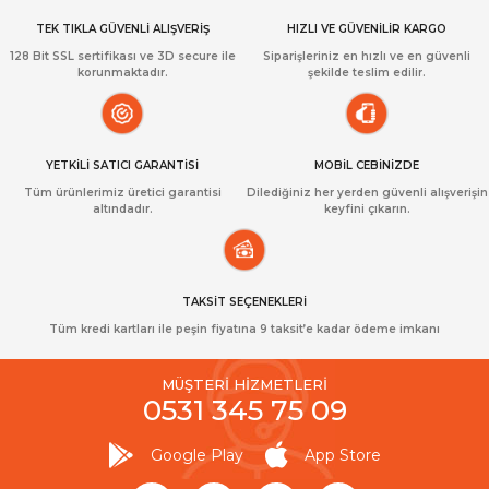
TEK TIKLA GÜVENLİ ALIŞVERİŞ
HIZLI VE GÜVENİLİR KARGO
128 Bit SSL sertifikası ve 3D secure ile
Siparişleriniz en hızlı ve en güvenli
korunmaktadır.
şekilde teslim edilir.
YETKİLİ SATICI GARANTİSİ
MOBİL CEBİNİZDE
Tüm ürünlerimiz üretici garantisi
Dilediğiniz her yerden güvenli alışverişin
altındadır.
keyfini çıkarın.
TAKSİT SEÇENEKLERİ
Tüm kredi kartları ile peşin fiyatına 9 taksit’e kadar ödeme imkanı
MÜŞTERİ HİZMETLERİ
0531 345 75 09
Google Play
App Store