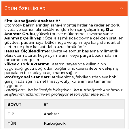
ÜRÜN ÖZELLIKLERI
Elta Kurbağacık Anahtar 8"
Otomotiv bakımlarından sanayi montaj hatlarına kadar en zorlu
civata ve somun sıkma/sökme işlemleri için geliştirilmiş
Elta
Anahtar Grubu
, yüksek tork ve mükemmel kavrama sunar.
Aşınmaz Çelik Yapı:
Özel alaşımlı sıcak dövme çelikten üretilen
gövdesi, paslanmaya, bükülmeye ve aşınmaya karşı standart el
aletlerine göre kat kat daha uzun ömürlüdür.
Hassas Ölçülendirme:
Civata ve somun başlarına milimetrik
olarak tam oturur, köşe sıyırmalarını veya parça bozulmalarını
tamamen engeller.
Yüksek Tork Aktarımı:
Tasarımı sayesinde kullanıcının
uyguladığı gücü doğrudan bağlantı noktasına ileterek sıkışmış
parçaların bile kolayca açılmasını sağlar.
Profesyonel Standart:
Atölyenizde, fabrikanızda veya hobi
garajınızda ağır hizmet (heavy-duty) kullanımlara tamamen
uygundur.
Ustalığınızı Elta kalitesiyle birleştirin; Elta Kurbağacık Anahtar 8"
ile işlerinizi hızlandırırken profesyonel sonuçlar elde edin!
BOYUT
8"
TİP
Anahtar
TÜR
Kurbağacık