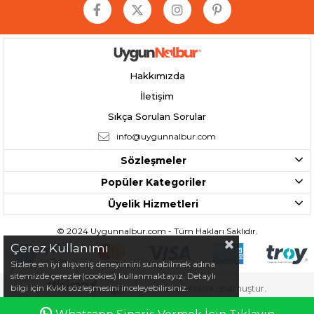
Hakkımızda
İletişim
Sıkça Sorulan Sorular
info@uygunnalbur.com
Sözleşmeler
Popüler Kategoriler
Üyelik Hizmetleri
© 2024 Uygunnalbur.com - Tüm Hakları Saklıdır.
Çerez Kullanımı
Sizlere en iyi alışveriş deneyimini sunabilmek adına
sitemizde çerezler(cookies) kullanmaktayız. Detaylı
bilgi için Kvkk sözleşmesini inceleyebilirsiniz.
Tarafından Kurulmuştur.