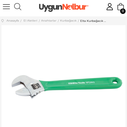
0
Anasayfa
El Aletleri
Anahtarlar
Kurbağacık
Elta Kurbağacık Anahtar 8'' 600011008