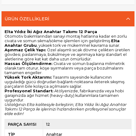
ÜRÜN ÖZELLIKLERI
Elta Yıldız İki Ağız Anahtar Takımı 12 Parça
Otomotiv bakımlarından sanayi montaj hatlarına kadar en zorlu
civata ve somun sıkma/sökme işlemleri için geliştirilmiş
Elta
Anahtar Grubu
, yüksek tork ve mükemmel kavrama sunar.
Aşınmaz Çelik Yapı:
Özel alaşımlı sıcak dövme çelikten üretilen
gövdesi, paslanmaya, bükülmeye ve aşınmaya karşı standart el
aletlerine göre kat kat daha uzun ömürlüdür.
Hassas Ölçülendirme:
Civata ve somun başlarına milimetrik
olarak tam oturur, köşe sıyırmalarını veya parça bozulmalarını
tamamen engeller.
Yüksek Tork Aktarımı:
Tasarımı sayesinde kullanıcının
uyguladığı gücü doğrudan bağlantı noktasına ileterek sıkışmış
parçaların bile kolayca açılmasını sağlar.
Profesyonel Standart:
Atölyenizde, fabrikanızda veya hobi
garajınızda ağır hizmet (heavy-duty) kullanımlara tamamen
uygundur.
Ustalığınızı Elta kalitesiyle birleştirin; Elta Yıldız İki Ağız Anahtar
Takımı 12 Parça ile işlerinizi hızlandırırken profesyonel sonuçlar
elde edin!
PARÇA SAYISI
12
TİP
Anahtar