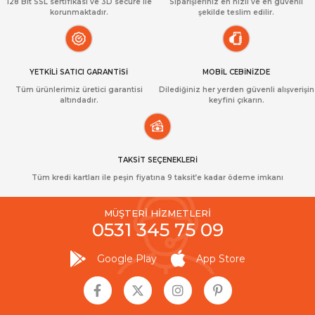
128 Bit SSL sertifikası ve 3D secure ile
Siparişleriniz en hızlı ve en güvenli
korunmaktadır.
şekilde teslim edilir.
YETKİLİ SATICI GARANTİSİ
MOBİL CEBİNİZDE
Tüm ürünlerimiz üretici garantisi
Dilediğiniz her yerden güvenli alışverişin
altındadır.
keyfini çıkarın.
TAKSİT SEÇENEKLERİ
Tüm kredi kartları ile peşin fiyatına 9 taksit’e kadar ödeme imkanı
MÜŞTERİ HİZMETLERİ
0531 345 75 09
Google Play
App Store