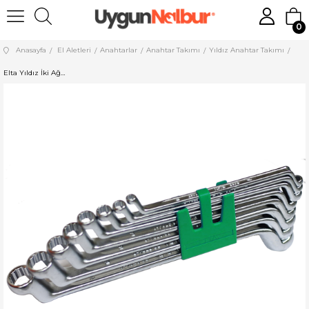
0
Anasayfa
El Aletleri
Anahtarlar
Anahtar Takımı
Yıldız Anahtar Takımı
Elta Yıldız İki Ağız Anahtar Takımı 12 Parça 430002112