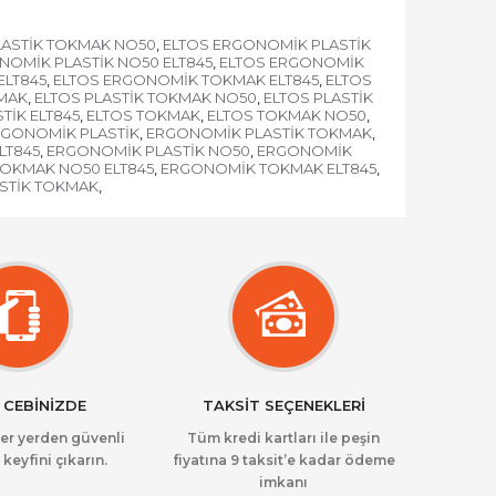
LASTİK TOKMAK NO50
ELTOS ERGONOMİK PLASTİK
,
NOMİK PLASTİK NO50 ELT845
ELTOS ERGONOMİK
,
ELT845
ELTOS ERGONOMİK TOKMAK ELT845
ELTOS
,
,
KMAK
ELTOS PLASTİK TOKMAK NO50
ELTOS PLASTİK
,
,
TİK ELT845
ELTOS TOKMAK
ELTOS TOKMAK NO50
,
,
,
GONOMİK PLASTİK
ERGONOMİK PLASTİK TOKMAK
,
,
LT845
ERGONOMİK PLASTİK NO50
ERGONOMİK
,
,
OKMAK NO50 ELT845
ERGONOMİK TOKMAK ELT845
,
,
STİK TOKMAK
,
 CEBİNİZDE
TAKSİT SEÇENEKLERİ
her yerden güvenli
Tüm kredi kartları ile peşin
 keyfini çıkarın.
fiyatına 9 taksit’e kadar ödeme
imkanı