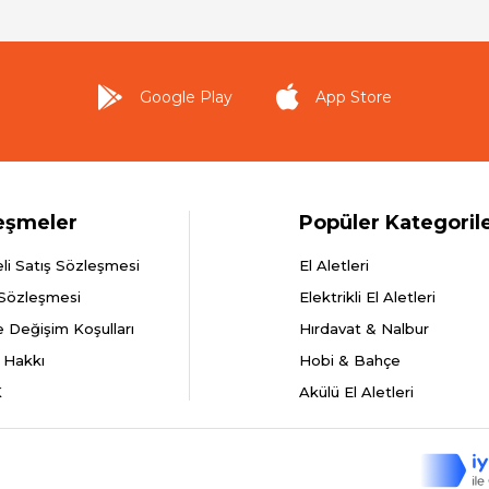
Google Play
App Store
eşmeler
Popüler Kategoril
li Satış Sözleşmesi
El Aletleri
 Sözleşmesi
Elektrikli El Aletleri
e Değişim Koşulları
Hırdavat & Nalbur
 Hakkı
Hobi & Bahçe
K
Akülü El Aletleri