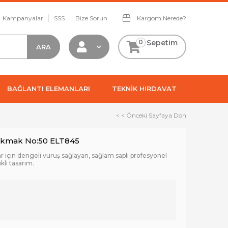
Kampanyalar
SSS
Bize Sorun
Kargom Nerede?
0
Sepetim
BAĞLANTI ELEMANLARI
TEKNİK HIRDAVAT
< < Önceki Sayfaya Dön
Tokmak No:50 ELT845
lar için dengeli vuruş sağlayan, sağlam saplı profesyonel
lı tasarım.