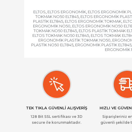
ELTOS
ELTOS ERGONOMİK
ELTOS ERGONOMİK PL
,
,
TOKMAK NO50 ELT845
ELTOS ERGONOMİK PLAST
,
PLASTİK ELT845
ELTOS ERGONOMİK TOKMAK
ELT
,
,
ERGONOMİK NO50
ELTOS ERGONOMİK NO50 ELT
,
TOKMAK NO50 ELT845
ELTOS PLASTİK TOKMAK EL
,
ELTOS TOKMAK NO50 ELT845
ELTOS TOKMAK ELT8
,
ERGONOMİK PLASTİK TOKMAK NO50
ERGONOMİ
,
PLASTİK NO50 ELT845
ERGONOMİK PLASTİK ELT845
,
ERGONOMİK 
TEK TIKLA GÜVENLİ ALIŞVERİŞ
HIZLI VE GÜVEN
128 Bit SSL sertifikası ve 3D
Siparişleriniz en
secure ile korunmaktadır.
güvenli şekilde t