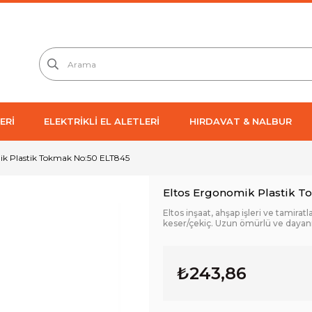
ERİ
ELEKTRİKLİ EL ALETLERİ
HIRDAVAT & NALBUR
ik Plastik Tokmak No:50 ELT845
Eltos Ergonomik Plastik 
Eltos inşaat, ahşap işleri ve tamirat
keser/çekiç. Uzun ömürlü ve dayanık
₺243,86