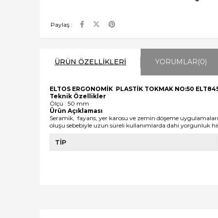
Paylaş :
ÜRÜN ÖZELLIKLERI
YORUMLAR
(0)
ELTOS ERGONOMİK PLASTİK TOKMAK NO:50 ELT84
Teknik Özellikler
Ölçü : 50 mm
Ürün Açıklaması
Seramik, fayans, yer karosu ve zemin döşeme uygulamalarınd
oluşu sebebiyle uzun süreli kullanımlarda dahi yorgunluk hi
TİP