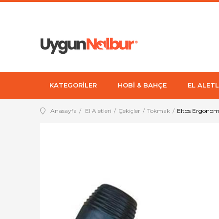
KATEGORİLER
HOBİ & BAHÇE
EL ALETL
Anasayfa
El Aletleri
Çekiçler
Tokmak
Eltos Ergonom