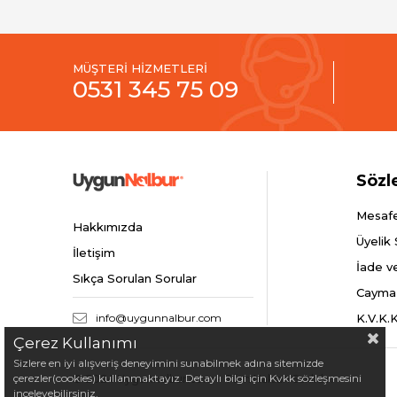
MÜŞTERİ HİZMETLERİ
0531 345 75 09
Sözl
Mesafe
Hakkımızda
Üyelik
İletişim
İade v
Sıkça Sorulan Sorular
Cayma
info@uygunnalbur.com
K.V.K.
Çerez Kullanımı
Sizlere en iyi alışveriş deneyimini sunabilmek adına sitemizde
çerezler(cookies) kullanmaktayız. Detaylı bilgi için Kvkk sözleşmesini
© 2024 Uygunnalbur.com - Tüm Hakları Saklıdır.
inceleyebilirsiniz.