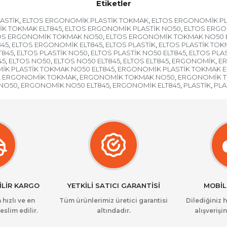
Etiketler
ASTİK
ELTOS ERGONOMİK PLASTİK TOKMAK
ELTOS ERGONOMİK P
,
,
İK TOKMAK ELT845
ELTOS ERGONOMİK PLASTİK NO50
ELTOS ERGO
,
,
OS ERGONOMİK TOKMAK NO50
ELTOS ERGONOMİK TOKMAK NO50 
,
845
ELTOS ERGONOMİK ELT845
ELTOS PLASTİK
ELTOS PLASTİK TO
,
,
,
T845
ELTOS PLASTİK NO50
ELTOS PLASTİK NO50 ELT845
ELTOS PLAS
,
,
,
45
ELTOS NO50
ELTOS NO50 ELT845
ELTOS ELT845
ERGONOMİK
ER
,
,
,
,
,
K PLASTİK TOKMAK NO50 ELT845
ERGONOMİK PLASTİK TOKMAK E
,
ERGONOMİK TOKMAK
ERGONOMİK TOKMAK NO50
ERGONOMİK T
,
,
,
NO50
ERGONOMİK NO50 ELT845
ERGONOMİK ELT845
PLASTİK
PLA
,
,
,
,
İLİR KARGO
YETKİLİ SATICI GARANTİSİ
MOBİL
 hızlı ve en
Tüm ürünlerimiz üretici garantisi
Dilediğiniz 
eslim edilir.
altındadır.
alışverişin