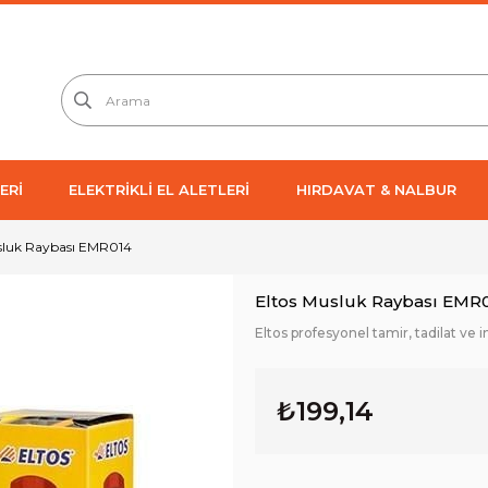
ERİ
ELEKTRİKLİ EL ALETLERİ
HIRDAVAT & NALBUR
sluk Raybası EMR014
Eltos Musluk Raybası EMR
Eltos profesyonel tamir, tadilat ve in
₺199,14