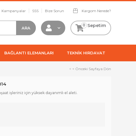
Kampanyalar
SSS
Bize Sorun
Kargom Nerede?
0
Sepetim
BAĞLANTI ELEMANLARI
TEKNİK HIRDAVAT
< < Önceki Sayfaya Dön
014
şaat işleriniz için yüksek dayanımlı el aleti.