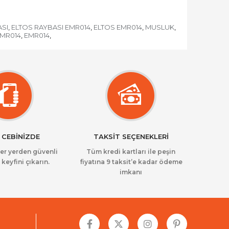
ASI
ELTOS RAYBASI EMR014
ELTOS EMR014
MUSLUK
,
,
,
,
EMR014
EMR014
,
,
 CEBİNİZDE
TAKSİT SEÇENEKLERİ
her yerden güvenli
Tüm kredi kartları ile peşin
 keyfini çıkarın.
fiyatına 9 taksit’e kadar ödeme
imkanı