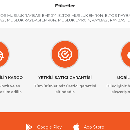
Etiketler
TOS MUSLUK RAYBASI EMR014
ELTOS MUSLUK EMR014
ELTOS RAYB
,
,
ASI
MUSLUK RAYBASI EMR014
MUSLUK EMR014
RAYBASI
RAYBASI 
,
,
,
,
İLİR KARGO
YETKİLİ SATICI GARANTİSİ
MOBİL
 hızlı ve en
Tüm ürünlerimiz üretici garantisi
Dilediğiniz 
eslim edilir.
altındadır.
alışverişin
Google Play
App Store