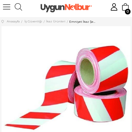
0
Anasayfa
İş Güvenliği
İkaz Ürünleri
Emniyet İkaz Şeridi Küçük