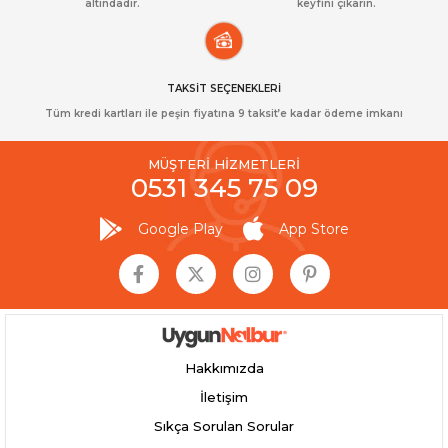
altındadır.
keyfini çıkarın.
TAKSİT SEÇENEKLERİ
Tüm kredi kartları ile peşin fiyatına 9 taksit’e kadar ödeme imkanı
MÜŞTERİ HİZMETLERİ
0531 345 75 09
Google Play
App Store
Hakkımızda
İletişim
Sıkça Sorulan Sorular