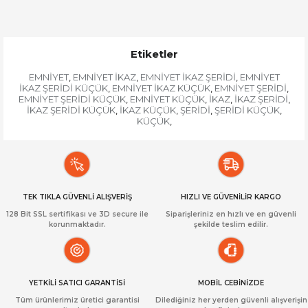
Etiketler
EMNİYET
EMNİYET İKAZ
EMNİYET İKAZ ŞERİDİ
EMNİYET
,
,
,
İKAZ ŞERİDİ KÜÇÜK
EMNİYET İKAZ KÜÇÜK
EMNİYET ŞERİDİ
,
,
,
EMNİYET ŞERİDİ KÜÇÜK
EMNİYET KÜÇÜK
İKAZ
İKAZ ŞERİDİ
,
,
,
,
İKAZ ŞERİDİ KÜÇÜK
İKAZ KÜÇÜK
ŞERİDİ
ŞERİDİ KÜÇÜK
,
,
,
,
KÜÇÜK
,
TEK TIKLA GÜVENLİ ALIŞVERİŞ
HIZLI VE GÜVENİLİR KARGO
128 Bit SSL sertifikası ve 3D secure ile
Siparişleriniz en hızlı ve en güvenli
korunmaktadır.
şekilde teslim edilir.
YETKİLİ SATICI GARANTİSİ
MOBİL CEBİNİZDE
Tüm ürünlerimiz üretici garantisi
Dilediğiniz her yerden güvenli alışverişin