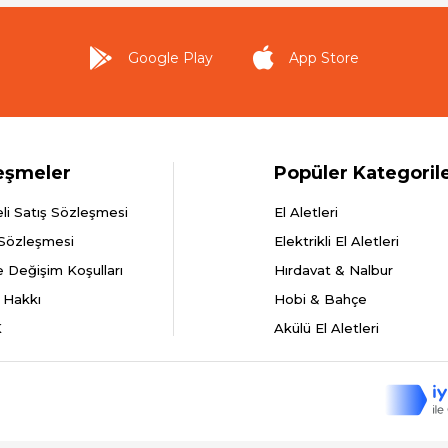
Google Play
App Store
eşmeler
Popüler Kategoril
li Satış Sözleşmesi
El Aletleri
 Sözleşmesi
Elektrikli El Aletleri
e Değişim Koşulları
Hırdavat & Nalbur
 Hakkı
Hobi & Bahçe
K
Akülü El Aletleri