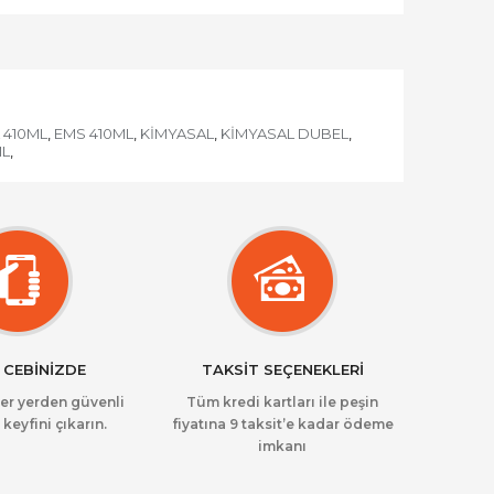
 410ML
EMS 410ML
KİMYASAL
KİMYASAL DUBEL
,
,
,
,
ML
,
 CEBİNİZDE
TAKSİT SEÇENEKLERİ
her yerden güvenli
Tüm kredi kartları ile peşin
 keyfini çıkarın.
fiyatına 9 taksit’e kadar ödeme
imkanı