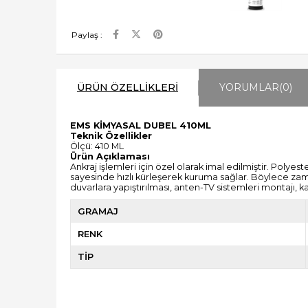
Paylaş :
ÜRÜN ÖZELLIKLERI
YORUMLAR
(0)
EMS KİMYASAL DUBEL 410ML
Teknik Özellikler
Ölçü: 410 ML
Ürün Açıklaması
Ankraj işlemleri için özel olarak imal edilmiştir. Polyes
sayesinde hızlı kürleşerek kuruma sağlar. Böylece zam
duvarlara yapıştırılması, anten-TV sistemleri montajı, 
GRAMAJ
RENK
TİP