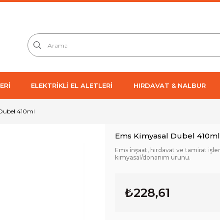
ERİ
ELEKTRİKLİ EL ALETLERİ
HIRDAVAT & NALBUR
Dubel 410ml
Ems Kimyasal Dubel 410ml
Ems inşaat, hırdavat ve tamirat işle
kimyasal/donanım ürünü.
₺228,61