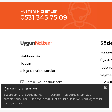
MÜŞTERİ HİZMETLERİ
0531 345 75 09
Sözl
Mesafe
Hakkımızda
Üyelik
İletişim
İade v
Sıkça Sorulan Sorular
Cayma
info@uygunnalbur.com
K.V.K.
Çerez Kullanımı
Sizlere en iyi alışveriş deneyimini sunabilmek adına sitemizde
çerezler(cookies) kullanmaktayız. Detaylı bilgi için Kvkk sözleşmesini
© 2024 Uygunnalbur.com - Tüm Hakları Saklıdır.
inceleyebilirsiniz.