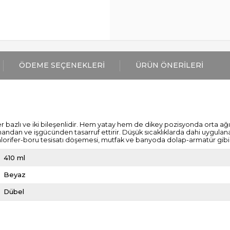
ÖDEME SEÇENEKLERI
ÜRÜN ÖNERILERI
ter bazlı ve iki bileşenlidir. Hem yatay hem de dikey pozisyonda orta ağır
andan ve işgücünden tasarruf ettirir. Düşük sıcaklıklarda dahi uygula
kalorifer-boru tesisatı döşemesi, mutfak ve banyoda dolap-armatür gibi ü
410 ml
Beyaz
Dübel