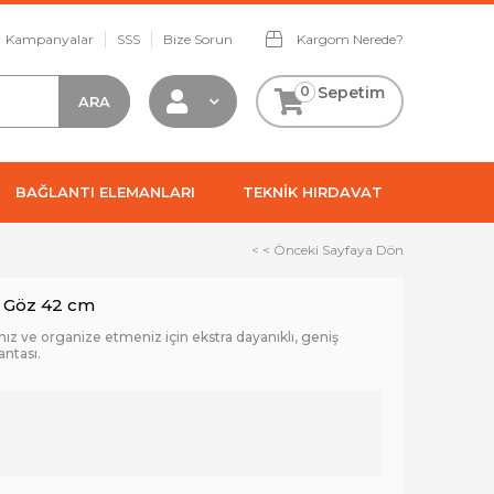
Kampanyalar
SSS
Bize Sorun
Kargom Nerede?
0
Sepetim
BAĞLANTI ELEMANLARI
TEKNİK HIRDAVAT
< < Önceki Sayfaya Dön
5 Göz 42 cm
nız ve organize etmeniz için ekstra dayanıklı, geniş
antası.