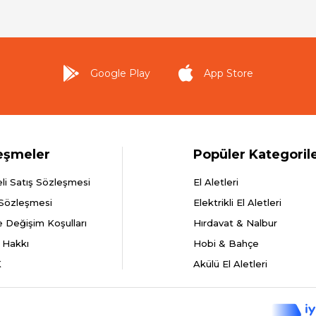
Google Play
App Store
eşmeler
Popüler Kategoril
li Satış Sözleşmesi
El Aletleri
 Sözleşmesi
Elektrikli El Aletleri
e Değişim Koşulları
Hırdavat & Nalbur
 Hakkı
Hobi & Bahçe
K
Akülü El Aletleri