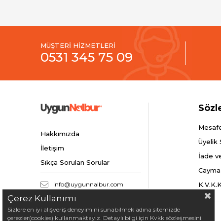
MÜŞTERİ HİZMETLERİ
0531 345 75 09
Sözl
Mesafe
Hakkımızda
Üyelik
İletişim
İade v
Sıkça Sorulan Sorular
Cayma
info@uygunnalbur.com
K.V.K.
Çerez Kullanımı
Sizlere en iyi alışveriş deneyimini sunabilmek adına sitemizde
çerezler(cookies) kullanmaktayız. Detaylı bilgi için Kvkk sözleşmesini
© 2024 Uygunnalbur.com - Tüm Hakları Saklıdır.