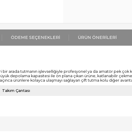
ÖDEME SEÇENEKLERI
ÜRÜN ÖNERILERI
eri bir arada tutmanın işlevselliğiyle profesyonel ya da amatör pek çok 
ştır. Büyük depolama kapasitesi ile ön plana çıkan ürüne, katlanabilir çe
pağı açınca ürünlere kolayca ulaşmayı sağlayan çift tutma kolu diğer avant
Takım Çantası