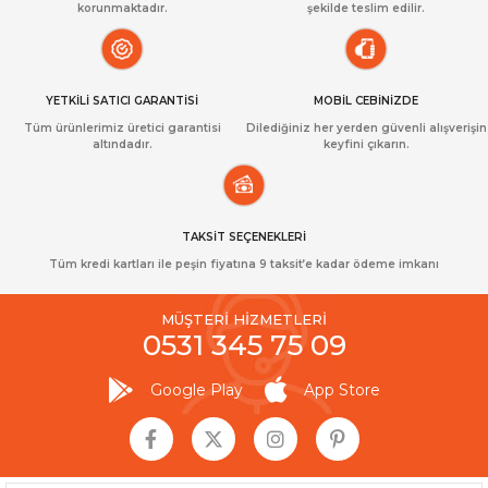
korunmaktadır.
şekilde teslim edilir.
YETKİLİ SATICI GARANTİSİ
MOBİL CEBİNİZDE
Tüm ürünlerimiz üretici garantisi
Dilediğiniz her yerden güvenli alışverişin
altındadır.
keyfini çıkarın.
TAKSİT SEÇENEKLERİ
Tüm kredi kartları ile peşin fiyatına 9 taksit’e kadar ödeme imkanı
MÜŞTERİ HİZMETLERİ
0531 345 75 09
Google Play
App Store