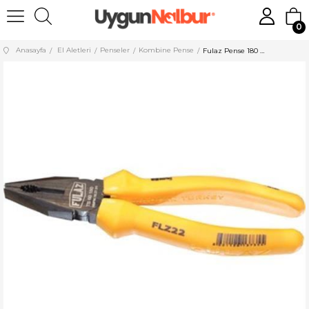
0
Anasayfa
El Aletleri
Penseler
Kombine Pense
Fulaz Pense 180 mm