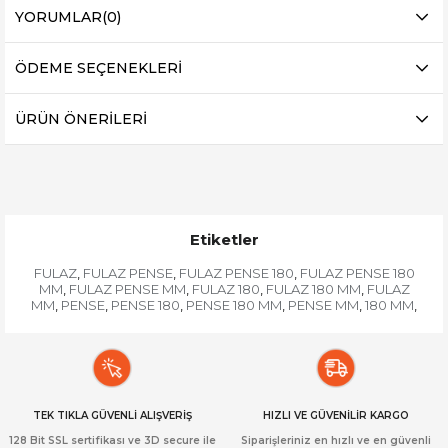
YORUMLAR
(0)
ÖDEME SEÇENEKLERI
ÜRÜN ÖNERILERI
Etiketler
FULAZ
FULAZ PENSE
FULAZ PENSE 180
FULAZ PENSE 180
,
,
,
MM
FULAZ PENSE MM
FULAZ 180
FULAZ 180 MM
FULAZ
,
,
,
,
MM
PENSE
PENSE 180
PENSE 180 MM
PENSE MM
180 MM
,
,
,
,
,
,
TEK TIKLA GÜVENLİ ALIŞVERİŞ
HIZLI VE GÜVENİLİR KARGO
128 Bit SSL sertifikası ve 3D secure ile
Siparişleriniz en hızlı ve en güvenli