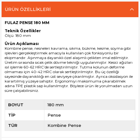
ÜRÜN ÖZELLIKLERI
FULAZ PENSE 180 MM
Teknik Özellikler
Ölçü: 180 mm
Ürün Açıklaması
Kombine pense
, nesneleri kavrama, sıkma, bükme, kesme, soyma gibi
işlevleri gerçekleştirmek amacıyla kullanılan çok fonksiyonlu bir
ekipmandır.
Aşınmaya dayanıklı özel alaşımlı çelikten imal edilmiştir.
Üretim sırasında sıcak çelik dövme tekniği uygulanmıştır.
Kesici ağızları
ısıl işlemle
60-62 HRC’de
sertleştirilmiştir. Tutma kolunun deforme
olmaması için
40-42 HRC olarak sertleştirilmiştir. Bu üç özelliği
sayesinde dayanıklılığı en üst seviyeye çıkarılmıştır. Ayrıca oksidasyon ile
karartılmış yüzeye sahiptir. Ergonomiyi maksimuma çıkarabilmek
adına TPE plastik sap kullanılmıştır. Böylece ürün ile yorulmadan uzun
süre çalışabilirsiniz.
BOYUT
180 mm
TİP
Pense
TÜR
Kombine Pense