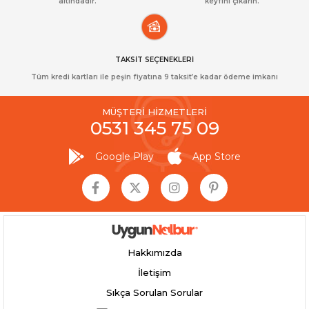
altındadır.
keyfini çıkarın.
TAKSİT SEÇENEKLERİ
Tüm kredi kartları ile peşin fiyatına 9 taksit’e kadar ödeme imkanı
MÜŞTERİ HİZMETLERİ
0531 345 75 09
Google Play
App Store
Hakkımızda
İletişim
Sıkça Sorulan Sorular