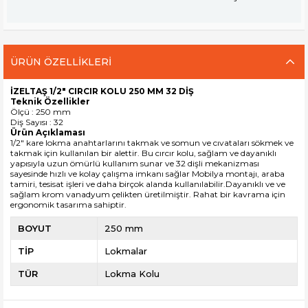
ÜRÜN ÖZELLIKLERI
İZELTAŞ 1/2" CIRCIR KOLU 250 MM 32 DİŞ
Teknik Özellikler
Ölçü : 250 mm
Diş Sayısı : 32
Ürün Açıklaması
1/2" kare lokma anahtarlarını takmak ve somun ve cıvataları sökmek ve
takmak için kullanılan bir alettir. Bu cırcır kolu, sağlam ve dayanıklı
yapısıyla uzun ömürlü kullanım sunar ve 32 dişli mekanizması
sayesinde hızlı ve kolay çalışma imkanı sağlar Mobilya montajı, araba
tamiri, tesisat işleri ve daha birçok alanda kullanılabilir.Dayanıklı ve ve
sağlam krom vanadyum çelikten üretilmiştir. Rahat bir kavrama için
ergonomik tasarıma sahiptir.
BOYUT
250 mm
TİP
Lokmalar
TÜR
Lokma Kolu