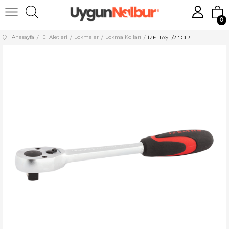
0
Anasayfa
El Aletleri
Lokmalar
Lokma Kolları
İZELTAŞ 1/2'' CIRCIR KOLU 250 MM 32 DİŞ