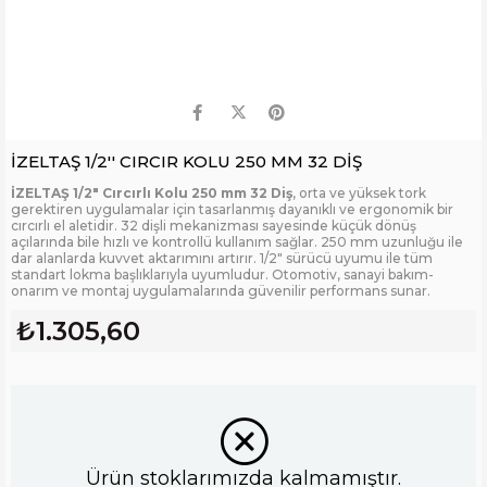
İZELTAŞ 1/2'' CIRCIR KOLU 250 MM 32 DİŞ
İZELTAŞ 1/2" Cırcırlı Kolu 250 mm 32 Diş
, orta ve yüksek tork
gerektiren uygulamalar için tasarlanmış dayanıklı ve ergonomik bir
cırcırlı el aletidir. 32 dişli mekanizması sayesinde küçük dönüş
açılarında bile hızlı ve kontrollü kullanım sağlar. 250 mm uzunluğu ile
dar alanlarda kuvvet aktarımını artırır. 1/2" sürücü uyumu ile tüm
standart lokma başlıklarıyla uyumludur. Otomotiv, sanayi bakım-
onarım ve montaj uygulamalarında güvenilir performans sunar.
₺1.305,60
Ürün stoklarımızda kalmamıştır.