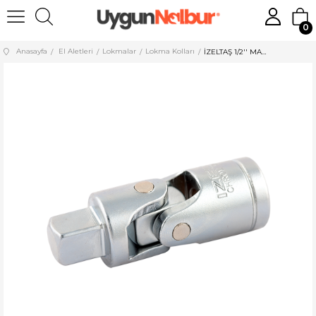
0
Anasayfa
El Aletleri
Lokmalar
Lokma Kolları
İZELTAŞ 1/2'' MAFSAL 70 MM