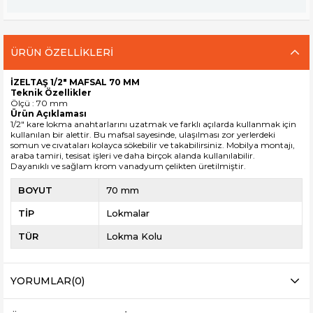
ÜRÜN ÖZELLIKLERI
İZELTAŞ 1/2" MAFSAL 70 MM
Teknik Özellikler
Ölçü : 70 mm
Ürün Açıklaması
1/2" kare lokma anahtarlarını uzatmak ve farklı açılarda kullanmak için
kullanılan bir alettir. Bu mafsal sayesinde, ulaşılması zor yerlerdeki
somun ve cıvataları kolayca sökebilir ve takabilirsiniz. Mobilya montajı,
araba tamiri, tesisat işleri ve daha birçok alanda kullanılabilir.
Dayanıklı ve sağlam krom vanadyum çelikten üretilmiştir.
BOYUT
70 mm
TİP
Lokmalar
TÜR
Lokma Kolu
YORUMLAR
(0)