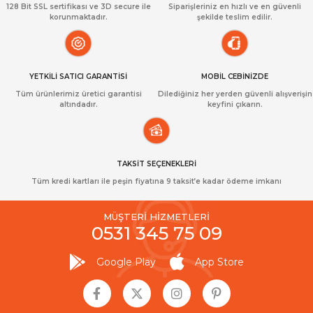
128 Bit SSL sertifikası ve 3D secure ile
Siparişleriniz en hızlı ve en güvenli
korunmaktadır.
şekilde teslim edilir.
YETKİLİ SATICI GARANTİSİ
MOBİL CEBİNİZDE
Tüm ürünlerimiz üretici garantisi
Dilediğiniz her yerden güvenli alışverişin
altındadır.
keyfini çıkarın.
TAKSİT SEÇENEKLERİ
Tüm kredi kartları ile peşin fiyatına 9 taksit’e kadar ödeme imkanı
MÜŞTERİ HİZMETLERİ
0531 345 75 09
Google Play
App Store