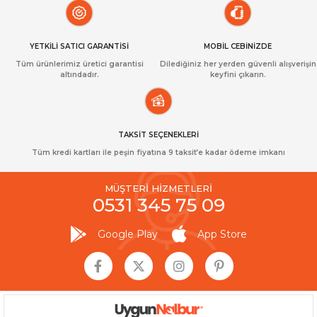
YETKİLİ SATICI GARANTİSİ
MOBİL CEBİNİZDE
Tüm ürünlerimiz üretici garantisi
Dilediğiniz her yerden güvenli alışverişin
altındadır.
keyfini çıkarın.
TAKSİT SEÇENEKLERİ
Tüm kredi kartları ile peşin fiyatına 9 taksit’e kadar ödeme imkanı
MÜŞTERİ HİZMETLERİ
0531 345 75 09
Google Play
App Store