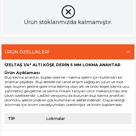
Ürün stoklarımızda kalmamıştır.
ÜRÜN ÖZELLIKLERI
İZELTAŞ 1/4" ALTI KÖŞE DERİN 5 MM LOKMA ANAHTAR
Ürün Açıklaması
Buji lokma anahtar
, bujileri sökme – takma işlemi için kullanılan bir
anahtar çeşididir. Buji deliklerine rahat erişim sağlayan uzun ve ince
sapı, bujinin şekline göre imal edilmiş olan altı ve oniki köşeli lokma ucu,
zahmetsiz gevşetme ve sıkma imkanı tanıyan cırcır mekanizması
öne
çıkan özellikleridir. Lastikli versiyonu da bulunan buji lokma anahtarı
otomotiv sektöründe en çok kullanılan el aletlerindendir. Dayanıklılığı
artırmak için krom vanadyumdan üretilmiştir ve krom kaplamadır.
TİP
Lokmalar