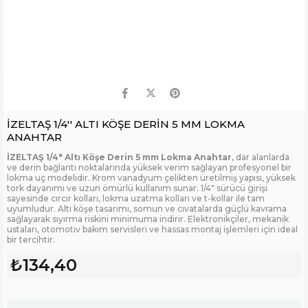
İZELTAŞ 1/4'' ALTI KÖŞE DERİN 5 MM LOKMA
ANAHTAR
İZELTAŞ 1/4" Altı Köşe Derin 5 mm Lokma Anahtar
, dar alanlarda
ve derin bağlantı noktalarında yüksek verim sağlayan profesyonel bir
lokma uç modelidir. Krom vanadyum çelikten üretilmiş yapısı, yüksek
tork dayanımı ve uzun ömürlü kullanım sunar. 1/4" sürücü girişi
sayesinde cırcır kolları, lokma uzatma kolları ve t-kollar ile tam
uyumludur. Altı köşe tasarımı, somun ve cıvatalarda güçlü kavrama
sağlayarak sıyırma riskini minimuma indirir. Elektronikçiler, mekanik
ustaları, otomotiv bakım servisleri ve hassas montaj işlemleri için ideal
bir tercihtir.
₺134,40