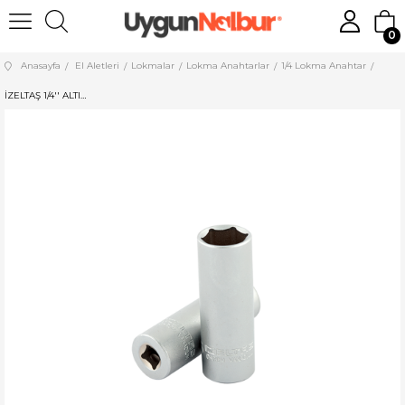
0
Anasayfa
El Aletleri
Lokmalar
Lokma Anahtarlar
1/4 Lokma Anahtar
İZELTAŞ 1/4'' ALTI KÖŞE DERİN 5 MM LOKMA ANAHTAR