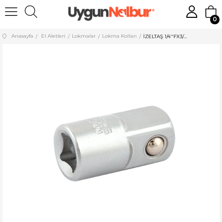
0
Anasayfa
El Aletleri
Lokmalar
Lokma Kolları
İZELTAŞ 1/4''FX3/8''M LOKMA ADAPTÖRÜ