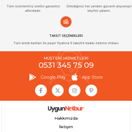
Tüm ürünlerimiz üretici garantisi
Dilediğiniz her yerden güvenli alışverişin
altındadır.
keyfini çıkarın.
TAKSİT SEÇENEKLERİ
Tüm kredi kartları ile peşin fiyatına 9 taksit’e kadar ödeme imkanı
MÜŞTERİ HİZMETLERİ
0531 345 75 09
Google Play
App Store
Hakkımızda
İletişim