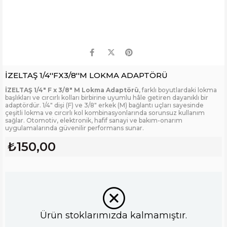
İZELTAŞ 1/4''FX3/8''M LOKMA ADAPTÖRÜ
İZELTAŞ 1/4" F x 3/8" M Lokma Adaptörü
, farklı boyutlardaki lokma
başlıkları ve cırcırlı kolları birbirine uyumlu hâle getiren dayanıklı bir
adaptördür. 1/4" dişi (F) ve 3/8" erkek (M) bağlantı uçları sayesinde
çeşitli lokma ve cırcırlı kol kombinasyonlarında sorunsuz kullanım
sağlar. Otomotiv, elektronik, hafif sanayi ve bakım-onarım
uygulamalarında güvenilir performans sunar.
₺150,00
Ürün stoklarımızda kalmamıştır.