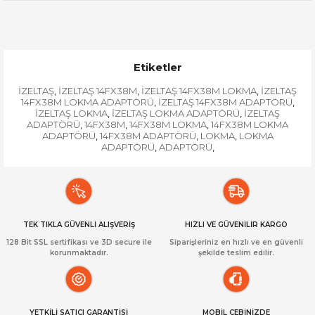
Etiketler
İZELTAŞ
İZELTAŞ 14FX38M
İZELTAŞ 14FX38M LOKMA
İZELTAŞ
,
,
,
14FX38M LOKMA ADAPTÖRÜ
İZELTAŞ 14FX38M ADAPTÖRÜ
,
,
İZELTAŞ LOKMA
İZELTAŞ LOKMA ADAPTÖRÜ
İZELTAŞ
,
,
ADAPTÖRÜ
14FX38M
14FX38M LOKMA
14FX38M LOKMA
,
,
,
ADAPTÖRÜ
14FX38M ADAPTÖRÜ
LOKMA
LOKMA
,
,
,
ADAPTÖRÜ
ADAPTÖRÜ
,
,
TEK TIKLA GÜVENLİ ALIŞVERİŞ
HIZLI VE GÜVENİLİR KARGO
128 Bit SSL sertifikası ve 3D secure ile
Siparişleriniz en hızlı ve en güvenli
korunmaktadır.
şekilde teslim edilir.
YETKİLİ SATICI GARANTİSİ
MOBİL CEBİNİZDE