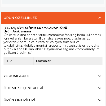
ÜRÜN ÖZELLIKLERI
İZELTAŞ 1/4"FX3/8"M LOKMA ADAPTÖRÜ
Ürün Açıklaması
1/2" kare lokma anahtarlarını uzatmak ve farklı açılarda kullanmak
için kullanılan bir alettir. Bu mafsal sayesinde, ulaşılması zor
yerlerdeki somun ve cıvataları kolayca sökebilir ve
takabilirsiniz. Mobilya montajı, araba tamiri, tesisat işleri ve daha
birçok alanda kullanılabilir. Dayanıklı ve sağlam krom vanadyum
çelikten üretilmiştir.
TİP
Lokmalar
YORUMLAR
(0)
ÖDEME SEÇENEKLERI
ÜRÜN ÖNERILERI