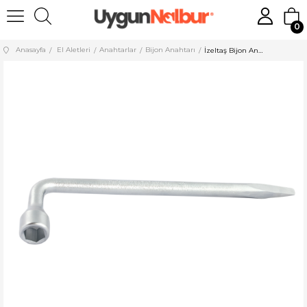
0
Anasayfa
El Aletleri
Anahtarlar
Bijon Anahtarı
İzeltaş Bijon Anahtarı Pipo Tipi 21 mm (tornavida Ağızlı) 1940090021