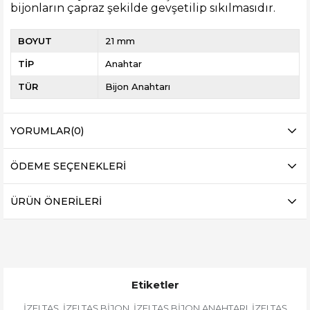
bijonların çapraz şekilde gevşetilip sıkılmasıdır.
BOYUT
21 mm
TİP
Anahtar
TÜR
Bijon Anahtarı
YORUMLAR
(0)
ÖDEME SEÇENEKLERI
ÜRÜN ÖNERILERI
Etiketler
İZELTAŞ
İZELTAŞ BİJON
İZELTAŞ BİJON ANAHTARI
İZELTAŞ
,
,
,