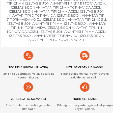
TİPİ 21 MM
İZELTAŞ BİJON ANAHTARI TİPİ 21 MM TORNAVİDA
,
,
İZELTAŞ BİJON ANAHTARI TİPİ 21 MM TORNAVİDA AĞIZLI
,
İZELTAŞ BİJON ANAHTARI TİPİ 21 MM AĞIZLI
İZELTAŞ BİJON
,
ANAHTARI TİPİ 21 TORNAVİDA
İZELTAŞ BİJON ANAHTARI TİPİ
,
21 TORNAVİDA AĞIZLI
İZELTAŞ BİJON ANAHTARI TİPİ 21 AĞIZLI
,
,
İZELTAŞ BİJON ANAHTARI TİPİ MM
İZELTAŞ BİJON ANAHTARI
,
TİPİ MM TORNAVİDA
İZELTAŞ BİJON ANAHTARI TİPİ MM
,
TORNAVİDA AĞIZLI
İZELTAŞ BİJON ANAHTARI TİPİ MM AĞIZLI
,
,
İZELTAŞ BİJON ANAHTARI TİPİ TORNAVİDA
İZELTAŞ BİJON
,
ANAHTARI TİPİ TORNAVİDA AĞIZLI
,
TEK TIKLA GÜVENLİ ALIŞVERİŞ
HIZLI VE GÜVENİLİR KARGO
128 Bit SSL sertifikası ve 3D secure ile
Siparişleriniz en hızlı ve en güvenli
korunmaktadır.
şekilde teslim edilir.
YETKİLİ SATICI GARANTİSİ
MOBİL CEBİNİZDE
Tüm ürünlerimiz üretici garantisi
Dilediğiniz her yerden güvenli alışverişin
altındadır.
keyfini çıkarın.