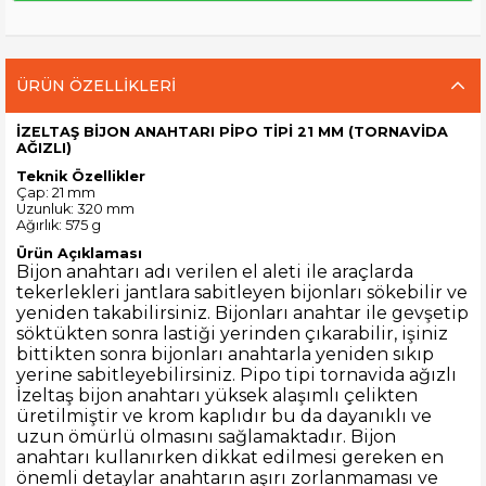
ÜRÜN ÖZELLIKLERI
İZELTAŞ BİJON ANAHTARI PİPO TİPİ 21 MM (TORNAVİDA
AĞIZLI)
Teknik Özellikler
Çap: 21 mm
Uzunluk: 320 mm
Ağırlık: 575 g
Ürün Açıklaması
Bijon anahtarı adı verilen el aleti ile araçlarda
tekerlekleri jantlara sabitleyen bijonları sökebilir ve
yeniden takabilirsiniz. Bijonları anahtar ile gevşetip
söktükten sonra lastiği yerinden çıkarabilir, işiniz
bittikten sonra bijonları anahtarla yeniden sıkıp
yerine sabitleyebilirsiniz. Pipo tipi tornavida ağızlı
İzeltaş bijon anahtarı yüksek alaşımlı çelikten
üretilmiştir ve krom kaplıdır bu da dayanıklı ve
uzun ömürlü olmasını sağlamaktadır. Bijon
anahtarı kullanırken dikkat edilmesi gereken en
önemli detaylar anahtarın aşırı zorlanmaması ve