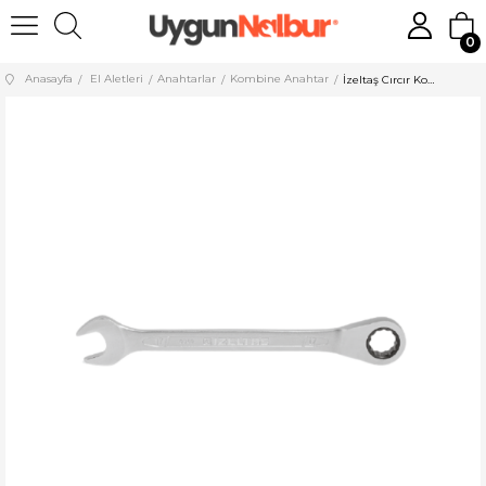
0
Anasayfa
El Aletleri
Anahtarlar
Kombine Anahtar
İzeltaş Cırcır Kombine Anahtar 10 mm 340020010