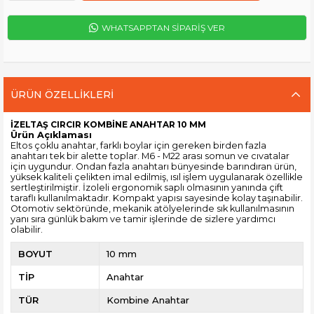
WHATSAPPTAN SİPARİŞ VER
ÜRÜN ÖZELLIKLERI
İZELTAŞ CIRCIR KOMBİNE ANAHTAR 10 MM
Ürün Açıklaması
Eltos çoklu anahtar, farklı boylar için gereken birden fazla
anahtarı tek bir alette toplar. M6 - M22 arası somun ve cıvatalar
için uygundur. Ondan fazla anahtarı bünyesinde barındıran ürün,
yüksek kaliteli çelikten imal edilmiş, ısıl işlem uygulanarak özellikle
sertleştirilmiştir. İzoleli ergonomik saplı olmasının yanında çift
taraflı kullanılmaktadır. Kompakt yapısı sayesinde kolay taşınabilir.
Otomotiv sektöründe, mekanik atölyelerinde sık kullanılmasının
yanı sıra günlük bakım ve tamir işlerinde de sizlere yardımcı
olabilir.
BOYUT
10 mm
TİP
Anahtar
TÜR
Kombine Anahtar