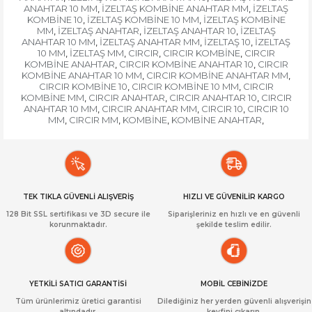
ANAHTAR 10 MM
İZELTAŞ KOMBİNE ANAHTAR MM
İZELTAŞ
,
,
KOMBİNE 10
İZELTAŞ KOMBİNE 10 MM
İZELTAŞ KOMBİNE
,
,
MM
İZELTAŞ ANAHTAR
İZELTAŞ ANAHTAR 10
İZELTAŞ
,
,
,
ANAHTAR 10 MM
İZELTAŞ ANAHTAR MM
İZELTAŞ 10
İZELTAŞ
,
,
,
10 MM
İZELTAŞ MM
CIRCIR
CIRCIR KOMBİNE
CIRCIR
,
,
,
,
KOMBİNE ANAHTAR
CIRCIR KOMBİNE ANAHTAR 10
CIRCIR
,
,
KOMBİNE ANAHTAR 10 MM
CIRCIR KOMBİNE ANAHTAR MM
,
,
CIRCIR KOMBİNE 10
CIRCIR KOMBİNE 10 MM
CIRCIR
,
,
KOMBİNE MM
CIRCIR ANAHTAR
CIRCIR ANAHTAR 10
CIRCIR
,
,
,
ANAHTAR 10 MM
CIRCIR ANAHTAR MM
CIRCIR 10
CIRCIR 10
,
,
,
MM
CIRCIR MM
KOMBİNE
KOMBİNE ANAHTAR
,
,
,
,
TEK TIKLA GÜVENLİ ALIŞVERİŞ
HIZLI VE GÜVENİLİR KARGO
128 Bit SSL sertifikası ve 3D secure ile
Siparişleriniz en hızlı ve en güvenli
korunmaktadır.
şekilde teslim edilir.
YETKİLİ SATICI GARANTİSİ
MOBİL CEBİNİZDE
Tüm ürünlerimiz üretici garantisi
Dilediğiniz her yerden güvenli alışverişin
altındadır.
keyfini çıkarın.