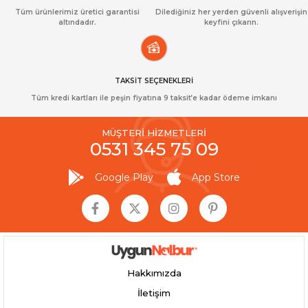
Tüm ürünlerimiz üretici garantisi
Dilediğiniz her yerden güvenli alışverişin
altındadır.
keyfini çıkarın.
TAKSİT SEÇENEKLERİ
Tüm kredi kartları ile peşin fiyatına 9 taksit’e kadar ödeme imkanı
MÜŞTERİ HİZMETLERİ
0531 345 75 09
Google Play
App Store
Hakkımızda
İletişim