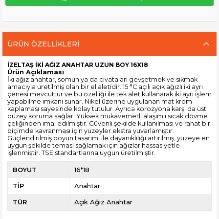
ÜRÜN ÖZELLIKLERI
İZELTAŞ İKİ AĞIZ ANAHTAR UZUN BOY 16X18
Ürün Açıklaması
İki ağız anahtar
,
somun ya da cıvataları
gevşetmek ve sıkmak
amacıyla üretilmiş olan bir el aletidir. 15 °C açılı açık ağızlı iki ayrı
çenesi mevcuttur ve bu özelliği ile
tek alet kullanarak iki ayrı işlem
yapabilme imkanı sunar. Nikel üzerine uygulanan mat krom
kaplaması sayesinde kolay tutulur. Ayrıca korozyona karşı da üst
düzey koruma sağlar. Yüksek mukavemetli alaşımlı sıcak dövme
çeliğinden imal edilmiştir. Güvenli şekilde kullanılması ve rahat bir
biçimde kavranması için yüzeyler ekstra yuvarlamıştır.
Güçlendirilmiş boyun tasarımı ile dayanıklılığı artırılmış, yüzeye en
uygun şekilde teması sağlamak için ağızlar hassasiyetle
işlenmiştir. TSE standartlarına uygun üretilmiştir.
BOYUT
16*18
TİP
Anahtar
TÜR
Açık Ağız Anahtar