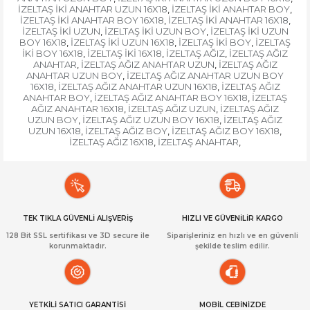
İZELTAŞ İKİ ANAHTAR UZUN 16X18
İZELTAŞ İKİ ANAHTAR BOY
,
,
İZELTAŞ İKİ ANAHTAR BOY 16X18
İZELTAŞ İKİ ANAHTAR 16X18
,
,
İZELTAŞ İKİ UZUN
İZELTAŞ İKİ UZUN BOY
İZELTAŞ İKİ UZUN
,
,
BOY 16X18
İZELTAŞ İKİ UZUN 16X18
İZELTAŞ İKİ BOY
İZELTAŞ
,
,
,
İKİ BOY 16X18
İZELTAŞ İKİ 16X18
İZELTAŞ AĞIZ
İZELTAŞ AĞIZ
,
,
,
ANAHTAR
İZELTAŞ AĞIZ ANAHTAR UZUN
İZELTAŞ AĞIZ
,
,
ANAHTAR UZUN BOY
İZELTAŞ AĞIZ ANAHTAR UZUN BOY
,
16X18
İZELTAŞ AĞIZ ANAHTAR UZUN 16X18
İZELTAŞ AĞIZ
,
,
ANAHTAR BOY
İZELTAŞ AĞIZ ANAHTAR BOY 16X18
İZELTAŞ
,
,
AĞIZ ANAHTAR 16X18
İZELTAŞ AĞIZ UZUN
İZELTAŞ AĞIZ
,
,
UZUN BOY
İZELTAŞ AĞIZ UZUN BOY 16X18
İZELTAŞ AĞIZ
,
,
UZUN 16X18
İZELTAŞ AĞIZ BOY
İZELTAŞ AĞIZ BOY 16X18
,
,
,
İZELTAŞ AĞIZ 16X18
İZELTAŞ ANAHTAR
,
,
TEK TIKLA GÜVENLİ ALIŞVERİŞ
HIZLI VE GÜVENİLİR KARGO
128 Bit SSL sertifikası ve 3D secure ile
Siparişleriniz en hızlı ve en güvenli
korunmaktadır.
şekilde teslim edilir.
YETKİLİ SATICI GARANTİSİ
MOBİL CEBİNİZDE