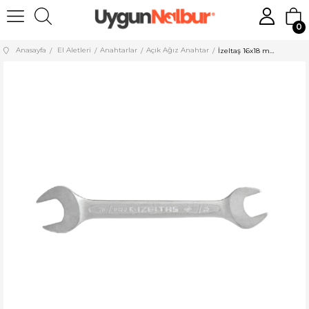
0
Anasayfa
El Aletleri
Anahtarlar
Açık Ağız Anahtar
İzeltaş 16x18 mm İki Ağız Anahtar Uzun Boy 130011618