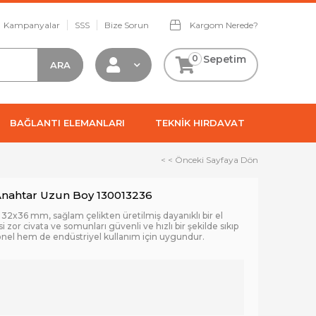
Kampanyalar
SSS
Bize Sorun
Kargom Nerede?
0
Sepetim
BAĞLANTI ELEMANLARI
TEKNİK HIRDAVAT
< < Önceki Sayfaya Dön
 Anahtar Uzun Boy 130013236
32x36 mm, sağlam çelikten üretilmiş dayanıklı bir el
si zor civata ve somunları güvenli ve hızlı bir şekilde sıkıp
nel hem de endüstriyel kullanım için uygundur.