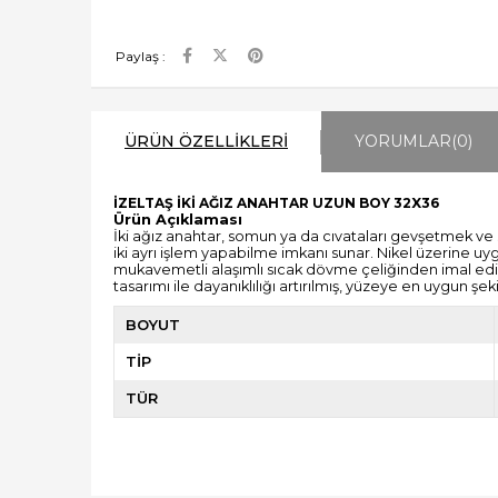
Paylaş :
ÜRÜN ÖZELLIKLERI
YORUMLAR
(0)
İZELTAŞ İKİ AĞIZ ANAHTAR UZUN BOY 32X36
Ürün Açıklaması
İki ağız anahtar
,
somun ya da cıvataları
gevşetmek ve sık
iki ayrı işlem yapabilme imkanı sunar. Nikel üzerine 
mukavemetli alaşımlı sıcak dövme çeliğinden imal edilm
tasarımı ile dayanıklılığı artırılmış, yüzeye en uygun şe
BOYUT
TİP
TÜR