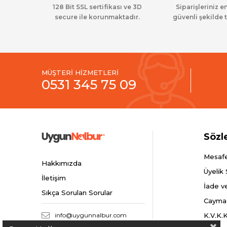
128 Bit SSL sertifikası ve 3D
Siparişleriniz en
secure ile korunmaktadır.
güvenli şekilde t
MÜŞTERİ HİZMETLERİ
0531 345 75 09
Sözl
Mesafe
Hakkımızda
Üyelik
İletişim
İade v
Sıkça Sorulan Sorular
Cayma
info@uygunnalbur.com
K.V.K.