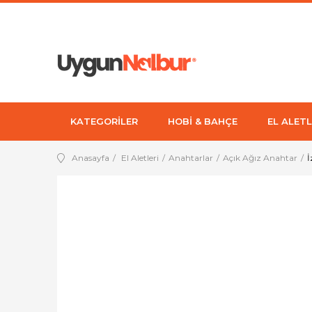
KATEGORİLER
HOBİ & BAHÇE
EL ALETL
Anasayfa
El Aletleri
Anahtarlar
Açık Ağız Anahtar
İ