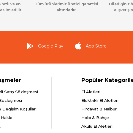
 hızlı ve en
Tüm ürünlerimiz üretici garantisi
Dilediğiniz 
eslim edilir.
altındadır.
alışverişin
Google Play
App Store
eşmeler
Popüler Kategoril
li Satış Sözleşmesi
El Aletleri
 Sözleşmesi
Elektrikli El Aletleri
e Değişim Koşulları
Hırdavat & Nalbur
 Hakkı
Hobi & Bahçe
K
Akülü El Aletleri