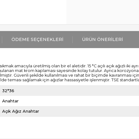
ÖDEME SEÇENEKLERI
ÜRÜN ÖNERILERI
mak amacıyla üretilmiş olan bir el aletidir. 15 °C açılı açık ağızlı iki ay
uygulanan mat krom kaplaması sayesinde kolay tutulur. Ayrıca korozyona
iştir. Güvenli şekilde kullanılması ve rahat bir biçimde kavranması için
kilde teması sağlamak için ağızlar hassasiyetle işlenmiştir. TSE standartla
32*36
Anahtar
Açık Ağız Anahtar