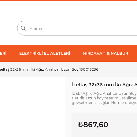
ERİ
ELEKTRİKLİ EL ALETLERİ
HIRDAVAT & NALBUR
zeltaş 32x36 mm İki Ağız Anahtar Uzun Boy 130013236
İzeltaş 32x36 mm İki Ağız
İZELTAŞ İki Ağız Anahtar Uzun Boy 
aletidir. Uzun boy tasarımı, erişilme
gevşetmenizi sağlar. Hem profesyo
₺867,60