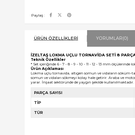
Paylaş :
ÜRÜN ÖZELLIKLERI
YORUMLAR
(0)
İZELTAŞ LOKMA UÇLU TORNAVİDA SETİ 8 PARÇ
Teknik Özellikler
* Set içeriğinde 6 - 7 - 8 - 9 - 10 - 11 - 12 - 13 mm ölçülerin
Ürün Açıklaması
Lokma uçlu tornavida, altıgen somun ve vidaların söküm-takım
somun ve vidaları sökmeyi kolay hale getirir. Araba ve mot
yarar. İnşaat sektöründe de yaygın şekilde kullanılmaktadır.
PARÇA SAYISI
TİP
TÜR