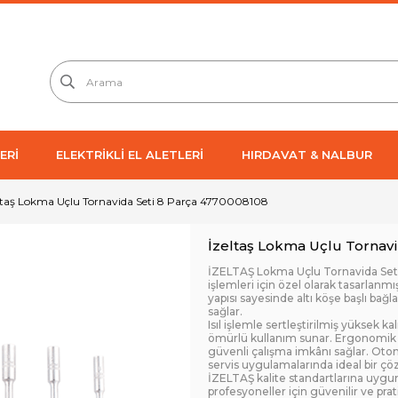
ERİ
ELEKTRİKLİ EL ALETLERİ
HIRDAVAT & NALBUR
ltaş Lokma Uçlu Tornavida Seti 8 Parça 4770008108
İzeltaş Lokma Uçlu Tornavi
İZELTAŞ Lokma Uçlu Tornavida Seti 
işlemleri için özel olarak tasarlanm
yapısı sayesinde altı köşe başlı ba
sağlar.
Isıl işlemle sertleştirilmiş yüksek k
ömürlü kullanım sunar. Ergonomik 
güvenli çalışma imkânı sağlar. Otom
servis uygulamalarında ideal bir ç
İZELTAŞ kalite standartlarına uygun
profesyoneller için güvenilir ve pratik