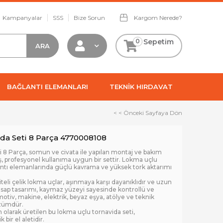
Kampanyalar
SSS
Bize Sorun
Kargom Nerede?
0
Sepetim
BAĞLANTI ELEMANLARI
TEKNİK HIRDAVAT
< < Önceki Sayfaya Dön
da Seti 8 Parça 4770008108
8 Parça, somun ve civata ile yapılan montaj ve bakım
ış, profesyonel kullanıma uygun bir settir. Lokma uçlu
ğlantı elemanlarında güçlü kavrama ve yüksek tork aktarımı
aliteli çelik lokma uçlar, aşınmaya karşı dayanıklıdır ve uzun
sap tasarımı, kaymaz yüzeyi sayesinde kontrollü ve
otiv, makine, elektrik, beyaz eşya, atölye ve teknik
özümdür.
 olarak üretilen bu lokma uçlu tornavida seti,
 bir el aletidir.