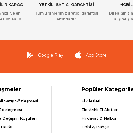
İLİR KARGO
YETKİLİ SATICI GARANTİSİ
MOBİL
 hızlı ve en
Tüm ürünlerimiz üretici garantisi
Dilediğiniz 
eslim edilir.
altındadır.
alışverişin
Google Play
App Store
eşmeler
Popüler Kategoril
li Satış Sözleşmesi
El Aletleri
 Sözleşmesi
Elektrikli El Aletleri
e Değişim Koşulları
Hırdavat & Nalbur
 Hakkı
Hobi & Bahçe