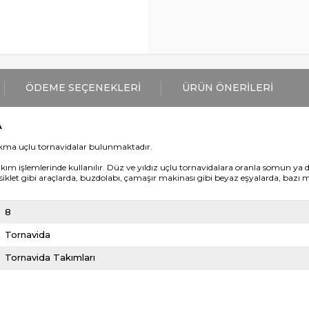
ÖDEME SEÇENEKLERI
ÜRÜN ÖNERILERI
A
de lokma uçlu tornavidalar bulunmaktadır.
 işlemlerinde kullanılır. Düz ve yıldız uçlu tornavidalara oranla somun ya da 
osiklet gibi araçlarda, buzdolabı, çamaşır makinası gibi beyaz eşyalarda, ba
8
Tornavida
Tornavida Takımları