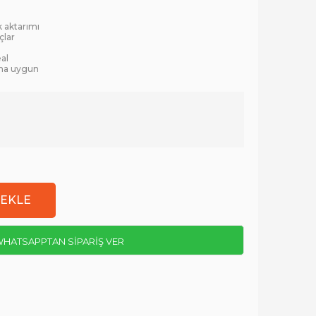
k aktarımı
çlar
eal
ıma uygun
HATSAPPTAN SİPARİŞ VER