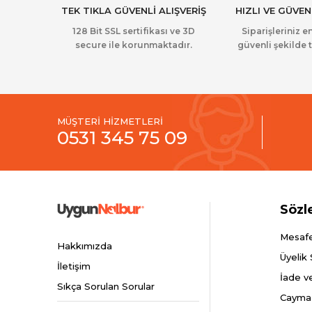
TEK TIKLA GÜVENLİ ALIŞVERİŞ
HIZLI VE GÜVEN
128 Bit SSL sertifikası ve 3D
Siparişleriniz en
secure ile korunmaktadır.
güvenli şekilde t
MÜŞTERİ HİZMETLERİ
0531 345 75 09
Sözl
Mesafe
Hakkımızda
Üyelik
İletişim
İade v
Sıkça Sorulan Sorular
Cayma