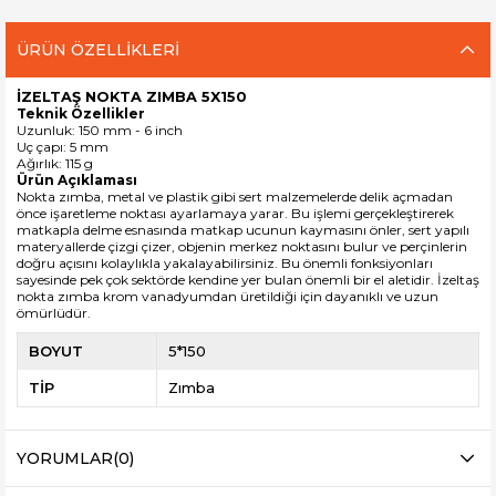
ÜRÜN ÖZELLIKLERI
İZELTAŞ NOKTA ZIMBA 5X150
Teknik Özellikler
Uzunluk: 150 mm - 6 inch
Uç çapı: 5 mm
Ağırlık: 115 g
Ürün Açıklaması
Nokta zımba, metal ve plastik gibi sert malzemelerde delik açmadan
önce işaretleme noktası ayarlamaya yarar. Bu işlemi gerçekleştirerek
matkapla delme esnasında matkap ucunun kaymasını önler, sert yapılı
materyallerde çizgi çizer, objenin merkez noktasını bulur ve perçinlerin
doğru açısını kolaylıkla yakalayabilirsiniz. Bu önemli fonksiyonları
sayesinde pek çok sektörde kendine yer bulan önemli bir el aletidir. İzeltaş
nokta zımba krom vanadyumdan üretildiği için dayanıklı ve uzun
ömürlüdür.
BOYUT
5*150
TİP
Zımba
YORUMLAR
(0)