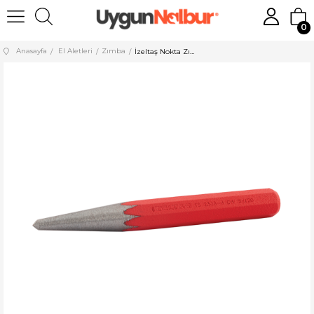
0
Anasayfa
El Aletleri
Zımba
İzeltaş Nokta Zımba 5x150 mm 5540245150