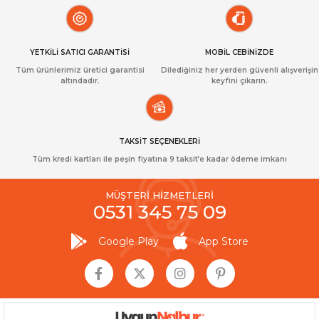
YETKİLİ SATICI GARANTİSİ
MOBİL CEBİNİZDE
Tüm ürünlerimiz üretici garantisi
Dilediğiniz her yerden güvenli alışverişin
altındadır.
keyfini çıkarın.
TAKSİT SEÇENEKLERİ
Tüm kredi kartları ile peşin fiyatına 9 taksit’e kadar ödeme imkanı
MÜŞTERİ HİZMETLERİ
0531 345 75 09
Google Play
App Store