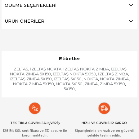
ÖDEME SEÇENEKLERI
ÜRÜN ÖNERILERI
Etiketler
İZELTAŞ
İZELTAŞ NOKTA
İZELTAŞ NOKTA ZIMBA
İZELTAŞ
,
,
,
NOKTA ZIMBA 5X150
İZELTAŞ NOKTA 5X150
İZELTAŞ ZIMBA
,
,
,
İZELTAŞ ZIMBA 5X150
İZELTAŞ 5X150
NOKTA
NOKTA ZIMBA
,
,
,
,
NOKTA ZIMBA 5X150
NOKTA 5X150
ZIMBA
ZIMBA 5X150
,
,
,
,
5X150
,
TEK TIKLA GÜVENLİ ALIŞVERİŞ
HIZLI VE GÜVENİLİR KARGO
128 Bit SSL sertifikası ve 3D secure ile
Siparişleriniz en hızlı ve en güvenli
korunmaktadır.
şekilde teslim edilir.