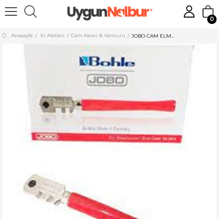
0
Anasayfa
El Aletleri
Cam Kesici & Vantuzu
JOBO CAM ELMASI GERMANY