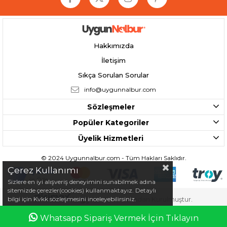
Hakkımızda
İletişim
Sıkça Sorulan Sorular
info@uygunnalbur.com
Sözleşmeler
Popüler Kategoriler
Üyelik Hizmetleri
© 2024 Uygunnalbur.com - Tüm Hakları Saklıdır.
Çerez Kullanımı
Sizlere en iyi alışveriş deneyimini sunabilmek adına
sitemizde çerezler(cookies) kullanmaktayız. Detaylı
bilgi için Kvkk sözleşmesini inceleyebilirsiniz.
Tarafından Kurulmuştur.
Whatsapp Sipariş Vermek İçin Tıklayın
Anasayfa
Favorilerim
Sepetim
Üye Girişi