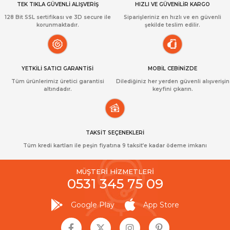
TEK TIKLA GÜVENLİ ALIŞVERİŞ
HIZLI VE GÜVENİLİR KARGO
128 Bit SSL sertifikası ve 3D secure ile
Siparişleriniz en hızlı ve en güvenli
korunmaktadır.
şekilde teslim edilir.
YETKİLİ SATICI GARANTİSİ
MOBİL CEBİNİZDE
Tüm ürünlerimiz üretici garantisi
Dilediğiniz her yerden güvenli alışverişin
altındadır.
keyfini çıkarın.
TAKSİT SEÇENEKLERİ
Tüm kredi kartları ile peşin fiyatına 9 taksit’e kadar ödeme imkanı
MÜŞTERİ HİZMETLERİ
0531 345 75 09
Google Play
App Store