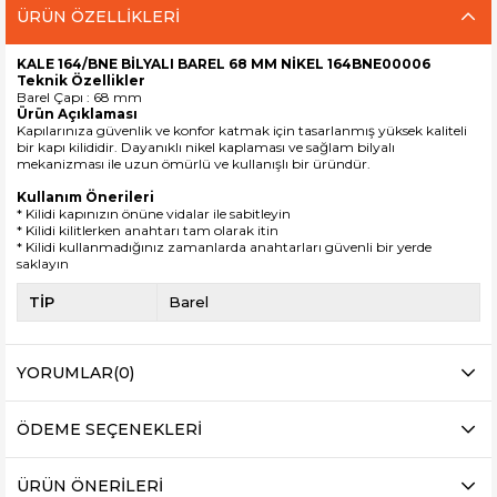
ÜRÜN ÖZELLIKLERI
KALE 164/BNE BİLYALI BAREL 68 MM NİKEL 164BNE00006
Teknik Özellikler
Barel Çapı : 68 mm
Ürün Açıklaması
Kapılarınıza güvenlik ve konfor katmak için tasarlanmış yüksek kaliteli
bir kapı kilididir. Dayanıklı nikel kaplaması ve sağlam bilyalı
mekanizması ile uzun ömürlü ve kullanışlı bir üründür.
Kullanım Önerileri
* Kilidi kapınızın önüne vidalar ile sabitleyin
* Kilidi kilitlerken anahtarı tam olarak itin
* Kilidi kullanmadığınız zamanlarda anahtarları güvenli bir yerde
saklayın
TİP
Barel
YORUMLAR
(0)
ÖDEME SEÇENEKLERI
ÜRÜN ÖNERILERI