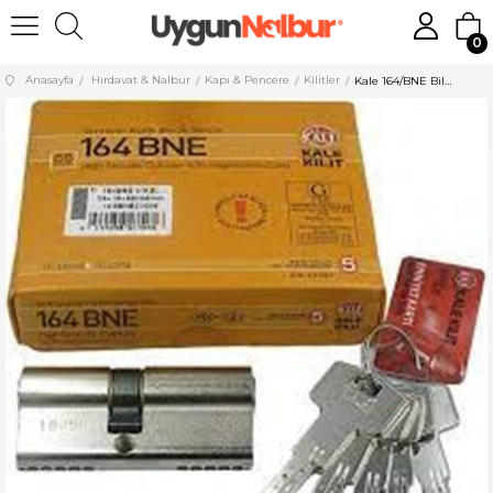
0
Anasayfa
Hırdavat & Nalbur
Kapı & Pencere
Kilitler
Kale 164/BNE Bilyalı Barel 68 mm Nikel 164BNE00006