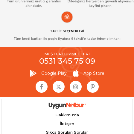
Tüm ürünlerimiz üretici garantisi
Dilediğiniz her yerden güvenli alışverişin
altındadır.
keyfini çıkarın.
TAKSİT SEÇENEKLERİ
Tüm kredi kartları ile peşin fiyatına 9 taksit’e kadar ödeme imkanı
MÜŞTERİ HİZMETLERİ
0531 345 75 09
Google Play
App Store
Hakkımızda
İletişim
Sıkça Sorulan Sorular