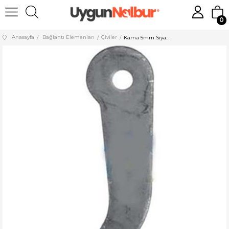
0
Anasayfa
Bağlantı Elemanları
Çiviler
Kama 5mm Siyah Kasa Çivisi - 100 Adet