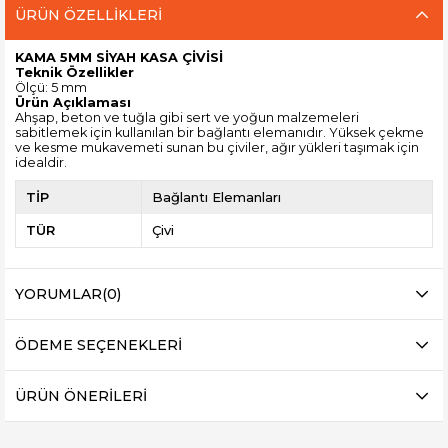
ÜRÜN ÖZELLIKLERI
KAMA 5MM SİYAH KASA ÇİVİSİ
Teknik Özellikler
Ölçü: 5 mm
Ürün Açıklaması
Ahşap, beton ve tuğla gibi sert ve yoğun malzemeleri
sabitlemek için kullanılan bir bağlantı elemanıdır. Yüksek çekme
ve kesme mukavemeti sunan bu çiviler, ağır yükleri taşımak için
idealdir.
TİP
Bağlantı Elemanları
TÜR
Çivi
YORUMLAR
(0)
ÖDEME SEÇENEKLERI
ÜRÜN ÖNERILERI