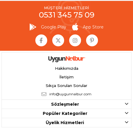
MÜŞTERİ HİZMETLERİ
0531 345 75 09
Google Play
App Store
Hakkımızda
İletişim
Sıkça Sorulan Sorular
info@uygunnalbur.com
Sözleşmeler
Popüler Kategoriler
Üyelik Hizmetleri