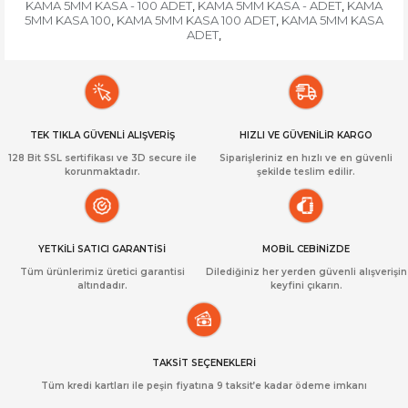
KAMA 5MM KASA - 100 ADET
KAMA 5MM KASA - ADET
KAMA
,
,
5MM KASA 100
KAMA 5MM KASA 100 ADET
KAMA 5MM KASA
,
,
ADET
,
TEK TIKLA GÜVENLİ ALIŞVERİŞ
HIZLI VE GÜVENİLİR KARGO
128 Bit SSL sertifikası ve 3D secure ile
Siparişleriniz en hızlı ve en güvenli
korunmaktadır.
şekilde teslim edilir.
YETKİLİ SATICI GARANTİSİ
MOBİL CEBİNİZDE
Tüm ürünlerimiz üretici garantisi
Dilediğiniz her yerden güvenli alışverişin
altındadır.
keyfini çıkarın.
TAKSİT SEÇENEKLERİ
Tüm kredi kartları ile peşin fiyatına 9 taksit’e kadar ödeme imkanı