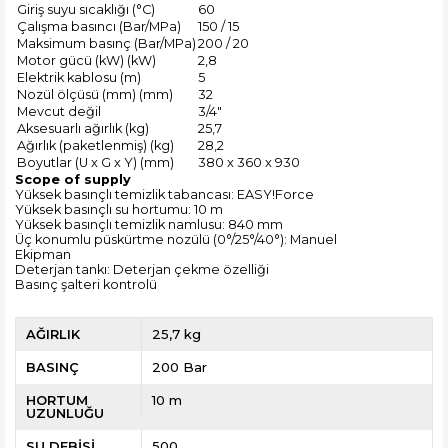
Giriş suyu sıcaklığı (°C)
60
Çalışma basıncı (Bar/MPa)
150 / 15
Maksimum basınç (Bar/MPa)
200 / 20
Motor gücü (kW) (kW)
2,8
Elektrik kablosu (m)
5
Nozül ölçüsü (mm) (mm)
32
Mevcut değil
3/4″
Aksesuarlı ağırlık (kg)
25,7
Ağırlık (paketlenmiş) (kg)
28,2
Boyutlar (U x G x Y) (mm)
380 x 360 x 930
Scope of supply
Yüksek basınçlı temizlik tabancası: EASY!Force
Yüksek basınçlı su hortumu: 10 m
Yüksek basınçlı temizlik namlusu: 840 mm
Üç konumlu püskürtme nozülü (0°/25°/40°): Manuel
Ekipman
Deterjan tankı: Deterjan çekme özelliği
Basınç şalteri kontrolü
AĞIRLIK
25,7 kg
BASINÇ
200 Bar
HORTUM
10 m
UZUNLUĞU
SU DEBİSİ
500