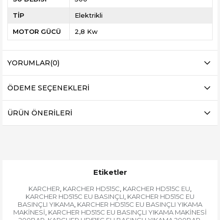
TİP
Elektrikli
MOTOR GÜCÜ
2,8 Kw
YORUMLAR
(0)
ÖDEME SEÇENEKLERI
ÜRÜN ÖNERILERI
Etiketler
KARCHER
KARCHER HD515C
KARCHER HD515C EU
,
,
,
KARCHER HD515C EU BASINÇLI
KARCHER HD515C EU
,
BASINÇLI YIKAMA
KARCHER HD515C EU BASINÇLI YIKAMA
,
MAKİNESİ
KARCHER HD515C EU BASINÇLI YIKAMA MAKİNESİ
,