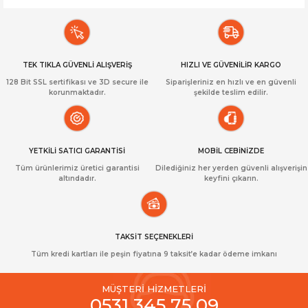
TEK TIKLA GÜVENLİ ALIŞVERİŞ
HIZLI VE GÜVENİLİR KARGO
128 Bit SSL sertifikası ve 3D secure ile
Siparişleriniz en hızlı ve en güvenli
korunmaktadır.
şekilde teslim edilir.
YETKİLİ SATICI GARANTİSİ
MOBİL CEBİNİZDE
Tüm ürünlerimiz üretici garantisi
Dilediğiniz her yerden güvenli alışverişin
altındadır.
keyfini çıkarın.
TAKSİT SEÇENEKLERİ
Tüm kredi kartları ile peşin fiyatına 9 taksit’e kadar ödeme imkanı
MÜŞTERİ HİZMETLERİ
0531 345 75 09