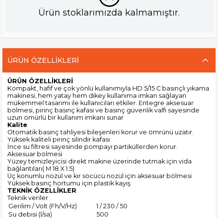
Ürün stoklarımızda kalmamıştır.
ÜRÜN ÖZELLIKLERI
ÜRÜN ÖZELLİKLERİ
Kompakt, hafif ve çok yönlü kullanımıyla HD 5/15 C basınçlı yıkama
makinesi, hem yatay hem dikey kullanıma imkan sağlayan
mükemmel tasarımı ile kullanıcıları etkiler. Entegre aksesuar
bölmesi, pirinç basınç kafası ve basınç güvenlik valfi sayesinde
uzun ömürlü bir kullanım imkanı sunar
Kalite
Otomatik basınç tahliyesi bileşenleri korur ve ömrünü uzatır.
Yüksek kaliteli pirinç silindir kafası
İnce su filtresi sayesinde pompayı partiküllerden korur.
Aksesuar bölmesi
Yüzey temizleyicisi direkt makine üzerinde tutmak için vida
bağlantıları( M 18 X 1.5)
Üç konumlu nozül ve kir söcücü nozül için aksesuar bölmesi
Yüksek basınç hortumu için plastik kayış
TEKNİK ÖZELLİKLER
Teknik veriler
Gerilim / Volt (Fh/V/Hz)
1 / 230 / 50
Su debisi (l/sa)
500