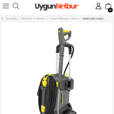
0
Anasayfa
Elektrikli El Aletleri
Yüksek Basınçlı Yıkama
KARCHER HD5/15C EU BASINÇLI YIKAMA MAKİNESİ 200BAR