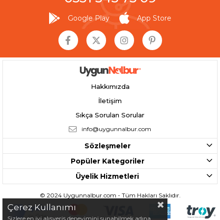
Google Play
App Store
Hakkımızda
İletişim
Sıkça Sorulan Sorular
info@uygunnalbur.com
Sözleşmeler
Popüler Kategoriler
Üyelik Hizmetleri
© 2024 Uygunnalbur.com - Tüm Hakları Saklıdır.
Çerez Kullanımı
Sizlere en iyi alışveriş deneyimini sunabilmek adına