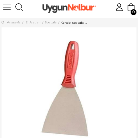
0
Anasayfa
El Aletleri
Spatula
Kendo İspatula No:100 KDS100