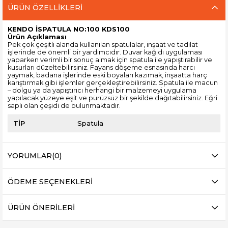
ÜRÜN ÖZELLIKLERI
KENDO İSPATULA NO:100 KDS100
Ürün Açıklaması
Pek çok çeşitli alanda kullanılan spatulalar, inşaat ve tadilat
işlerinde de önemli bir yardımcıdır. Duvar kağıdı uygulaması
yaparken verimli bir sonuç almak için spatula ile yapıştırabilir ve
kusurları düzeltebilirsiniz. Fayans döşeme esnasında harcı
yaymak, badana işlerinde eski boyaları kazımak, inşaatta harç
karıştırmak gibi işlemler gerçekleştirebilirsiniz. Spatula ile macun
– dolgu ya da yapıştırıcı herhangi bir malzemeyi uygulama
yapılacak yüzeye eşit ve pürüzsüz bir şekilde dağıtabilirsiniz. Eğri
saplı olan çeşidi de bulunmaktadır.
TİP
Spatula
YORUMLAR
(0)
ÖDEME SEÇENEKLERI
ÜRÜN ÖNERILERI