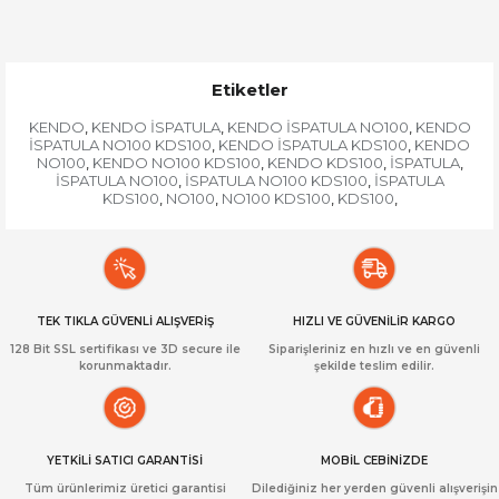
Etiketler
KENDO
KENDO İSPATULA
KENDO İSPATULA NO100
KENDO
,
,
,
İSPATULA NO100 KDS100
KENDO İSPATULA KDS100
KENDO
,
,
NO100
KENDO NO100 KDS100
KENDO KDS100
İSPATULA
,
,
,
,
İSPATULA NO100
İSPATULA NO100 KDS100
İSPATULA
,
,
KDS100
NO100
NO100 KDS100
KDS100
,
,
,
,
TEK TIKLA GÜVENLİ ALIŞVERİŞ
HIZLI VE GÜVENİLİR KARGO
128 Bit SSL sertifikası ve 3D secure ile
Siparişleriniz en hızlı ve en güvenli
korunmaktadır.
şekilde teslim edilir.
YETKİLİ SATICI GARANTİSİ
MOBİL CEBİNİZDE
Tüm ürünlerimiz üretici garantisi
Dilediğiniz her yerden güvenli alışverişin