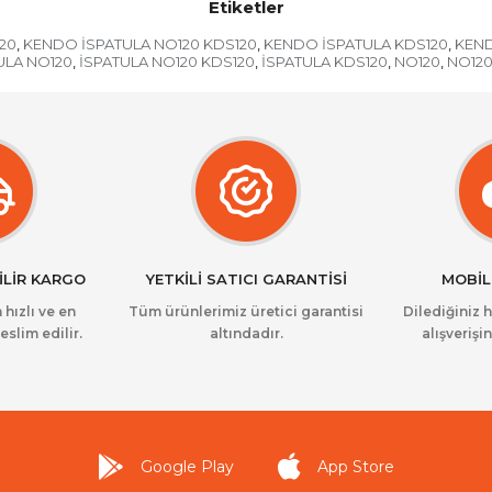
Etiketler
20
KENDO İSPATULA NO120 KDS120
KENDO İSPATULA KDS120
KEN
,
,
,
ULA NO120
İSPATULA NO120 KDS120
İSPATULA KDS120
NO120
NO120
,
,
,
,
İLİR KARGO
YETKİLİ SATICI GARANTİSİ
MOBİL
 hızlı ve en
Tüm ürünlerimiz üretici garantisi
Dilediğiniz 
eslim edilir.
altındadır.
alışverişin
Google Play
App Store