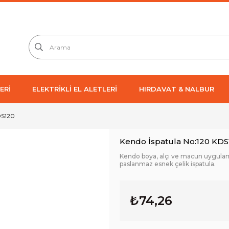
ERİ
ELEKTRİKLİ EL ALETLERİ
HIRDAVAT & NALBUR
DS120
Kendo İspatula No:120 KDS
Kendo boya, alçı ve macun uygulam
paslanmaz esnek çelik ispatula.
₺74,26