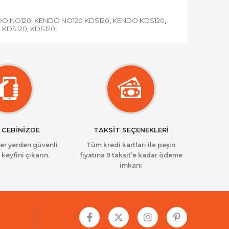
DO NO120
KENDO NO120 KDS120
KENDO KDS120
,
,
,
 KDS120
KDS120
,
,
 CEBİNİZDE
TAKSİT SEÇENEKLERİ
her yerden güvenli
Tüm kredi kartları ile peşin
 keyfini çıkarın.
fiyatına 9 taksit’e kadar ödeme
imkanı