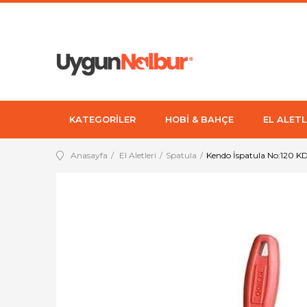
KATEGORİLER
HOBİ & BAHÇE
EL ALETL
Anasayfa
El Aletleri
Spatula
Kendo İspatula No:120 K