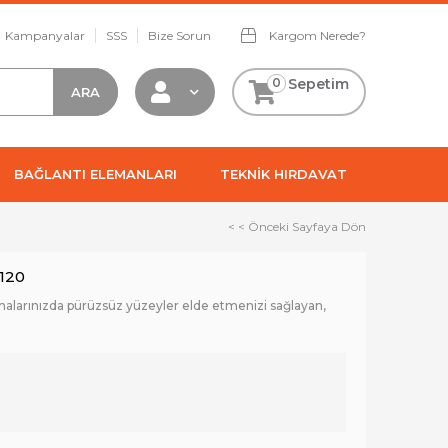
Kampanyalar
SSS
Bize Sorun
Kargom Nerede?
0
Sepetim
BAĞLANTI ELEMANLARI
TEKNİK HIRDAVAT
< < Önceki Sayfaya Dön
120
alarınızda pürüzsüz yüzeyler elde etmenizi sağlayan,