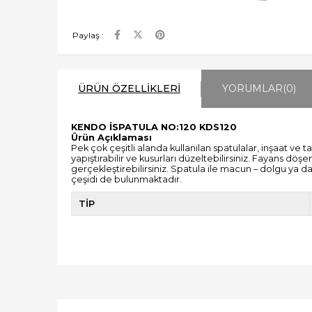
Paylaş :
ÜRÜN ÖZELLIKLERI
YORUMLAR
(0)
KENDO İSPATULA NO:120 KDS120
Ürün Açıklaması
Pek çok çeşitli alanda kullanılan spatulalar, inşaat ve 
yapıştırabilir ve kusurları düzeltebilirsiniz. Fayans d
gerçekleştirebilirsiniz. Spatula ile macun – dolgu ya da
çeşidi de bulunmaktadır.
TİP