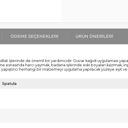
ÖDEME SEÇENEKLERI
ÜRÜN ÖNERILERI
tadilat işlerinde de önemli bir yardımcıdır. Duvar kağıdı uygulaması yapa
öşeme esnasında harcı yaymak, badana işlerinde eski boyaları kazımak, inş
 yapıştırıcı herhangi bir malzemeyi uygulama yapılacak yüzeye eşit ve pü
Spatula