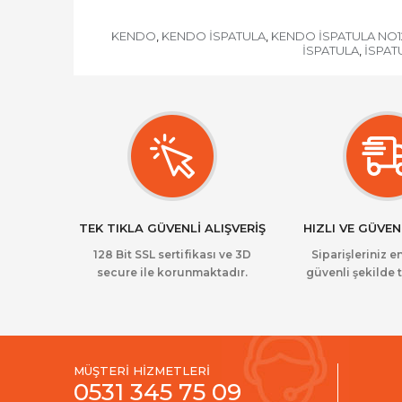
KENDO
KENDO İSPATULA
KENDO İSPATULA NO1
,
,
İSPATULA
İSPAT
,
TEK TIKLA GÜVENLİ ALIŞVERİŞ
HIZLI VE GÜVEN
128 Bit SSL sertifikası ve 3D
Siparişleriniz en
secure ile korunmaktadır.
güvenli şekilde t
MÜŞTERİ HİZMETLERİ
0531 345 75 09