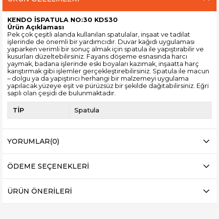
KENDO İSPATULA NO:30 KDS30
Ürün Açıklaması
Pek çok çeşitli alanda kullanılan spatulalar, inşaat ve tadilat
işlerinde de önemli bir yardımcıdır. Duvar kağıdı uygulaması
yaparken verimli bir sonuç almak için spatula ile yapıştırabilir ve
kusurları düzeltebilirsiniz. Fayans döşeme esnasında harcı
yaymak, badana işlerinde eski boyaları kazımak, inşaatta harç
karıştırmak gibi işlemler gerçekleştirebilirsiniz. Spatula ile macun
– dolgu ya da yapıştırıcı herhangi bir malzemeyi uygulama
yapılacak yüzeye eşit ve pürüzsüz bir şekilde dağıtabilirsiniz. Eğri
saplı olan çeşidi de bulunmaktadır.
TİP
Spatula
YORUMLAR
(0)
ÖDEME SEÇENEKLERI
ÜRÜN ÖNERILERI