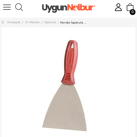
0
Anasayfa
El Aletleri
Spatula
Kendo İspatula No:30 KDS030