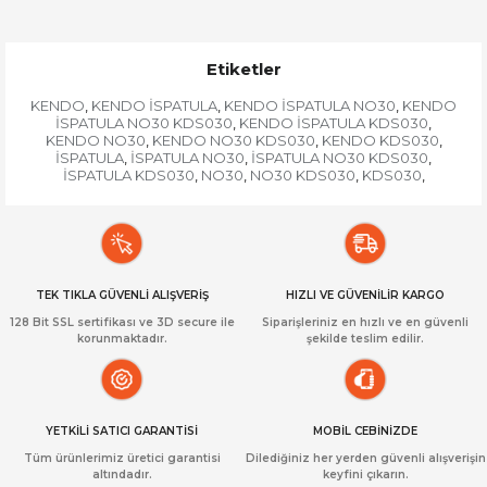
Etiketler
KENDO
KENDO İSPATULA
KENDO İSPATULA NO30
KENDO
,
,
,
İSPATULA NO30 KDS030
KENDO İSPATULA KDS030
,
,
KENDO NO30
KENDO NO30 KDS030
KENDO KDS030
,
,
,
İSPATULA
İSPATULA NO30
İSPATULA NO30 KDS030
,
,
,
İSPATULA KDS030
NO30
NO30 KDS030
KDS030
,
,
,
,
TEK TIKLA GÜVENLİ ALIŞVERİŞ
HIZLI VE GÜVENİLİR KARGO
128 Bit SSL sertifikası ve 3D secure ile
Siparişleriniz en hızlı ve en güvenli
korunmaktadır.
şekilde teslim edilir.
YETKİLİ SATICI GARANTİSİ
MOBİL CEBİNİZDE
Tüm ürünlerimiz üretici garantisi
Dilediğiniz her yerden güvenli alışverişin
altındadır.
keyfini çıkarın.