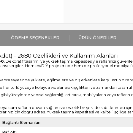
ÖDEME SEÇENEKLERI
ÜRÜN ÖNERILERI
Adet) - 2680 Özellikleri ve Kullanım Alanları
80
, Dekoratif tasarımı ve yüksek taşıma kapasitesiyle raflarınızı güven
mansı sergiler. Hem ev/DIY projelerinde hem de profesyonel mobilya 
 yapısı sayesinde yüklere, eğilmelere ve dış etkenlere karşı üstün direnç
de her türlü yüzeye kolayca vidalanarak işçilikten ve zamandan tasarruf 
gibi yüzeylerde yapısal sağlamlığı artırarak, mobilyaların veya rafların 
 cam rafların duvara sağlam ve estetik bir şekilde sabitlenmesi için ku
arınız için doğru adres. Yüksek taşıma kapasitesi ve kaliteli işçiliğe sa
Bağlantı Elemanları
Raf Altı