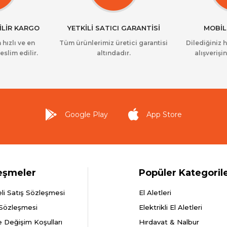
İLİR KARGO
YETKİLİ SATICI GARANTİSİ
MOBİL
 hızlı ve en
Tüm ürünlerimiz üretici garantisi
Dilediğiniz 
eslim edilir.
altındadır.
alışverişin
Google Play
App Store
eşmeler
Popüler Kategoril
li Satış Sözleşmesi
El Aletleri
 Sözleşmesi
Elektrikli El Aletleri
e Değişim Koşulları
Hırdavat & Nalbur