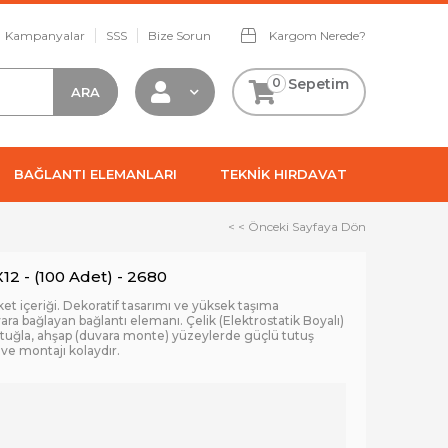
Kampanyalar
SSS
Bize Sorun
Kargom Nerede?
0
Sepetim
BAĞLANTI ELEMANLARI
TEKNİK HIRDAVAT
< < Önceki Sayfaya Dön
12 - (100 Adet) - 2680
t içeriği. Dekoratif tasarımı ve yüksek taşıma
vara bağlayan bağlantı elemanı. Çelik (Elektrostatik Boyalı)
tuğla, ahşap (duvara monte) yüzeylerde güçlü tutuş
 ve montajı kolaydır.