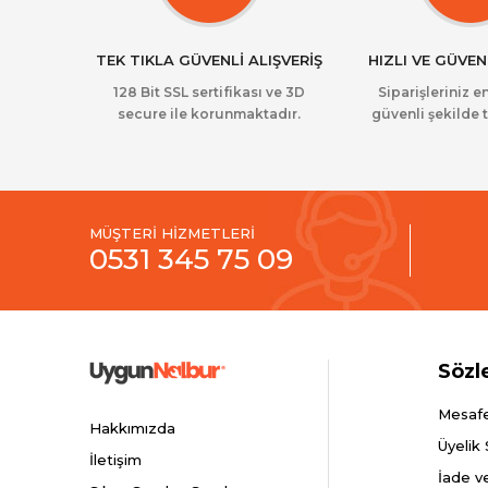
TEK TIKLA GÜVENLİ ALIŞVERİŞ
HIZLI VE GÜVEN
128 Bit SSL sertifikası ve 3D
Siparişleriniz en
secure ile korunmaktadır.
güvenli şekilde t
MÜŞTERİ HİZMETLERİ
0531 345 75 09
Sözl
Mesafe
Hakkımızda
Üyelik
İletişim
İade v