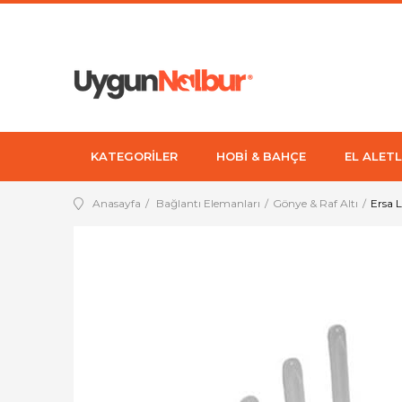
KATEGORİLER
HOBİ & BAHÇE
EL ALETL
Anasayfa
Bağlantı Elemanları
Gönye & Raf Altı
Ersa L