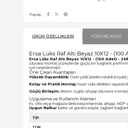
Paylaş :
ÜRÜN ÖZELLIKLERI
YORUMLAR
(0)
Ersa Lüks Raf Altı Beyaz 10X12 - (100 
Ersa Lüks Raf Altı Beyaz 10X12 - (100 Adet) - 26
(duvara monte) yüzeylerde güçlü bir bağlantı perfor
için tasarlanmıştır.
Öne Çıkan Avantajları
Yüksek Dayanıklılık:
Özel çelik (elektrostatik boyalı)
Kolay ve Pratik Montaj:
Hazır vida delikleri sayesin
Güçlü Birleşim:
Beton, tuğla, ahşap (duvara monte)
Uygulama ve Kullanım Alanları
Ev, ofis veya mağaza dekorasyonlarında; ahşap, MDF veya
Uygun Nalbur
kalite ve güvencesiyle, sağlam bağlantıl
TİP
TÜR