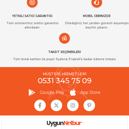
YETKİLİ SATICI GARANTİSİ
MOBİL CEBİNİZDE
Tüm ürünlerimiz üretici garantisi
Dilediğiniz her yerden güvenli alışverişin
altındadır.
keyfini çıkarın.
TAKSİT SEÇENEKLERİ
Tüm kredi kartları ile peşin fiyatına 9 taksit’e kadar ödeme imkanı
MÜŞTERİ HİZMETLERİ
0531 345 75 09
Google Play
App Store