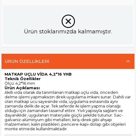
Ürün stoklarımızda kalmamıştır.
ÜRÜN ÖZELLIKLERI
MATKAP UÇLU VİDA 4,2*16 YHB
Teknik Özellikler
Ölçü: 4,2*16 mm
Ürün Açıklaması
Akıllı vida olarak da tanımlanan matkap uçlu vida, önceden
delme işlemi yapmaksızın direk uygulama imkanı sunar. Dahili var
olan matkap ucu sayesinde vida, uygulama esnasında aynı
zamanda delik de açar. Tek seferde iki işlem yapma olanağı
olduğu için zamandan tasarruf ettirir. Yivli yapısıyla sağlam ve
dayanıklıdır, uygulanan materyale güçlü şekilde tutunur. Sac-
galvaniz-alüminyum gibi metalleri, kiriş-direk gibi ahşap
malzemeleri, kalın plastikleri, pencere-kapı-dolap gibi objeleri
monte etmede kullanılmaktadır.