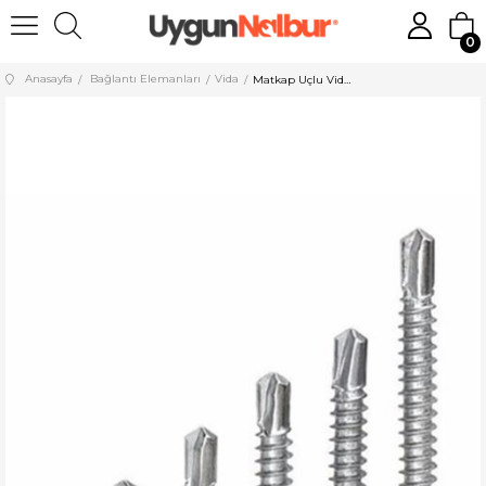
0
Anasayfa
Bağlantı Elemanları
Vida
Matkap Uçlu Vida 4,2x16 YHB 1500 Adet