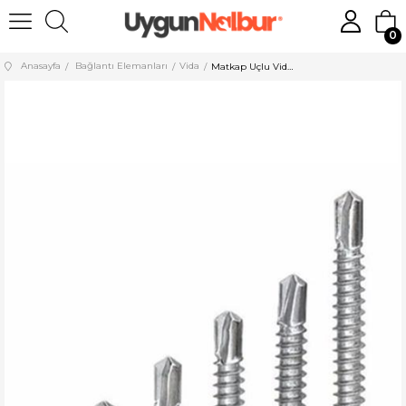
0
Anasayfa
Bağlantı Elemanları
Vida
Matkap Uçlu Vida 4,8x45 YHB 250 Adet