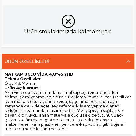
Ürün stoklarımızda kalmamıştır.
ÜRÜN ÖZELLIKLERI
MATKAP UÇLU VİDA 4,8*45 YHB
Teknik Özellikler
Ölçü: 4,8*45 mm
Ürün Açıklaması
Akıllı vida olarak da tanımlanan matkap uçlu vida, önceden
delme işlemi yapmaksızın direk uygulama imkanı sunar. Dahili var
olan matkap ucu sayesinde vida, uygulama esnasında aynı
zamanda delik de açar. Tek seferde iki işlem yapma olanağı
olduğu için zamandan tasarruf ettirir. Yivli yapısıyla sağlam ve
dayanıklıdır, uygulanan materyale güçlü şekilde tutunur. Sac-
galvaniz-alüminyum gibi metalleri, kiriş-direk gibi ahşap
malzemeleri, kalın plastikleri, pencere-kapı-dolap gibi objeleri
monte etmede kullanılmaktadır.