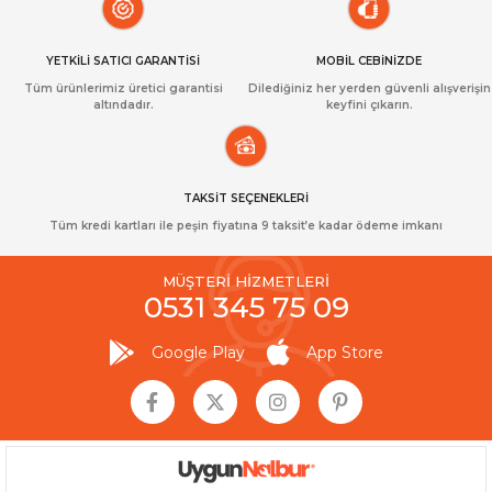
YETKİLİ SATICI GARANTİSİ
MOBİL CEBİNİZDE
Tüm ürünlerimiz üretici garantisi
Dilediğiniz her yerden güvenli alışverişin
altındadır.
keyfini çıkarın.
TAKSİT SEÇENEKLERİ
Tüm kredi kartları ile peşin fiyatına 9 taksit’e kadar ödeme imkanı
MÜŞTERİ HİZMETLERİ
0531 345 75 09
Google Play
App Store