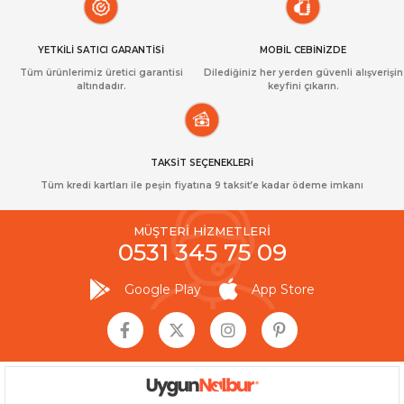
YETKİLİ SATICI GARANTİSİ
MOBİL CEBİNİZDE
Tüm ürünlerimiz üretici garantisi
Dilediğiniz her yerden güvenli alışverişin
altındadır.
keyfini çıkarın.
TAKSİT SEÇENEKLERİ
Tüm kredi kartları ile peşin fiyatına 9 taksit’e kadar ödeme imkanı
MÜŞTERİ HİZMETLERİ
0531 345 75 09
Google Play
App Store