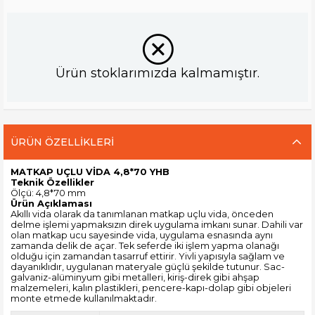
Ürün stoklarımızda kalmamıştır.
ÜRÜN ÖZELLIKLERI
MATKAP UÇLU VİDA 4,8*70 YHB
Teknik Özellikler
Ölçü: 4,8*70 mm
Ürün Açıklaması
Akıllı vida olarak da tanımlanan matkap uçlu vida, önceden
delme işlemi yapmaksızın direk uygulama imkanı sunar. Dahili var
olan matkap ucu sayesinde vida, uygulama esnasında aynı
zamanda delik de açar. Tek seferde iki işlem yapma olanağı
olduğu için zamandan tasarruf ettirir. Yivli yapısıyla sağlam ve
dayanıklıdır, uygulanan materyale güçlü şekilde tutunur. Sac-
galvaniz-alüminyum gibi metalleri, kiriş-direk gibi ahşap
malzemeleri, kalın plastikleri, pencere-kapı-dolap gibi objeleri
monte etmede kullanılmaktadır.