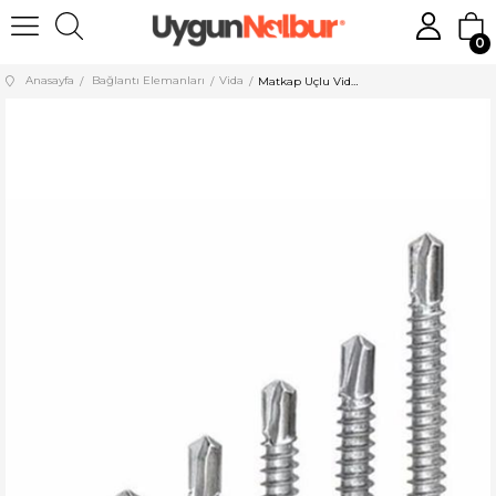
0
Anasayfa
Bağlantı Elemanları
Vida
Matkap Uçlu Vida 4,8x70 YHB 200 Adet