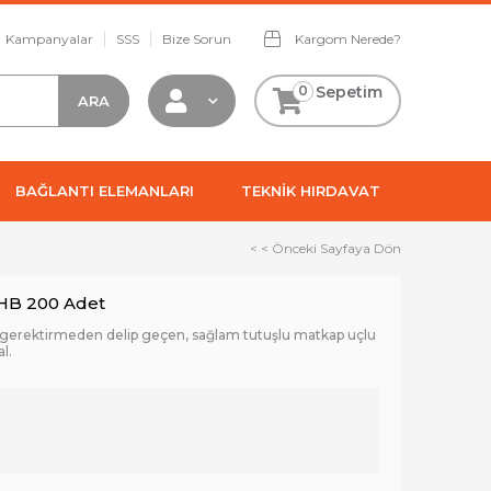
Kampanyalar
SSS
Bize Sorun
Kargom Nerede?
0
Sepetim
BAĞLANTI ELEMANLARI
TEKNİK HIRDAVAT
< < Önceki Sayfaya Dön
YHB 200 Adet
 gerektirmeden delip geçen, sağlam tutuşlu matkap uçlu
l.