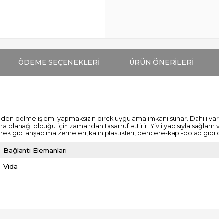
ÖDEME SEÇENEKLERI
ÜRÜN ÖNERILERI
nceden delme işlemi yapmaksızın direk uygulama imkanı sunar. Dahili v
a olanağı olduğu için zamandan tasarruf ettirir. Yivli yapısıyla sağlam
direk gibi ahşap malzemeleri, kalın plastikleri, pencere-kapı-dolap gib
Bağlantı Elemanları
Vida