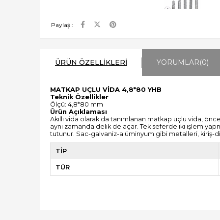
Paylaş :
ÜRÜN ÖZELLIKLERI
YORUMLAR
(0)
MATKAP UÇLU VİDA 4,8*80 YHB
Teknik Özellikler
Ölçü: 4,8*80 mm
Ürün Açıklaması
Akıllı vida olarak da tanımlanan matkap uçlu vida, ö
aynı zamanda delik de açar. Tek seferde iki işlem yapm
tutunur. Sac-galvaniz-alüminyum gibi metalleri, kiriş-
TİP
TÜR