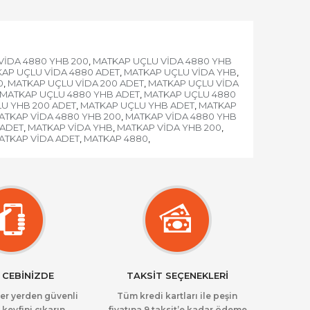
VİDA 4880 YHB 200
MATKAP UÇLU VİDA 4880 YHB
,
AP UÇLU VİDA 4880 ADET
MATKAP UÇLU VİDA YHB
,
,
0
MATKAP UÇLU VİDA 200 ADET
MATKAP UÇLU VİDA
,
,
MATKAP UÇLU 4880 YHB ADET
MATKAP UÇLU 4880
,
U YHB 200 ADET
MATKAP UÇLU YHB ADET
MATKAP
,
,
ATKAP VİDA 4880 YHB 200
MATKAP VİDA 4880 YHB
,
 ADET
MATKAP VİDA YHB
MATKAP VİDA YHB 200
,
,
,
ATKAP VİDA ADET
MATKAP 4880
,
,
 CEBİNİZDE
TAKSİT SEÇENEKLERİ
her yerden güvenli
Tüm kredi kartları ile peşin
 keyfini çıkarın.
fiyatına 9 taksit’e kadar ödeme