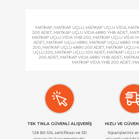
MATKAP
MATKAP UÇLU
MATKAP UÇLU VİDA
MATK
,
,
,
200 ADET
MATKAP UÇLU VİDA 4880 YHB ADET
MAT
,
,
MATKAP UÇLU VİDA YHB 200
MATKAP UÇLU VİDA Y
,
ADET
MATKAP UÇLU 4880
MATKAP UÇLU 4880 YH
,
,
200
MATKAP UÇLU 4880 200 ADET
MATKAP UÇLU 4
,
,
UÇLU 200
MATKAP UÇLU 200 ADET
MATKAP UÇLU 
,
,
200 ADET
MATKAP VİDA 4880 YHB ADET
MATKAP
,
,
MATKAP VİDA YHB 200 ADET
MA
,
TEK TIKLA GÜVENLİ ALIŞVERİŞ
HIZLI VE GÜVEN
128 Bit SSL sertifikası ve 3D
Siparişleriniz en
secure ile korunmaktadır.
güvenli şekilde t