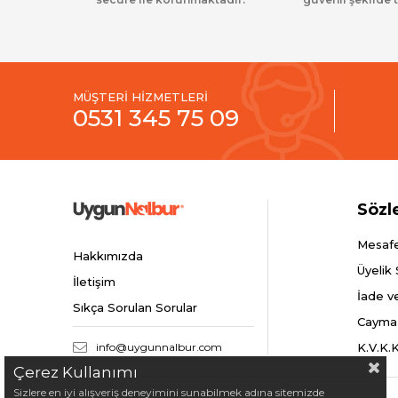
MÜŞTERİ HİZMETLERİ
0531 345 75 09
Sözl
Mesafe
Hakkımızda
Üyelik
İletişim
İade v
Sıkça Sorulan Sorular
Cayma
info@uygunnalbur.com
K.V.K.
Çerez Kullanımı
Sizlere en iyi alışveriş deneyimini sunabilmek adına sitemizde