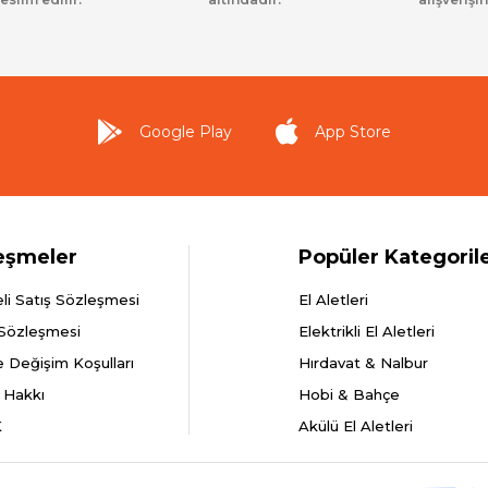
Google Play
App Store
eşmeler
Popüler Kategoril
li Satış Sözleşmesi
El Aletleri
 Sözleşmesi
Elektrikli El Aletleri
e Değişim Koşulları
Hırdavat & Nalbur
 Hakkı
Hobi & Bahçe
K
Akülü El Aletleri