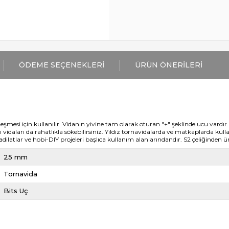
ÖDEME SEÇENEKLERI
ÜRÜN ÖNERILERI
leşmesi için kullanılır.
Vidanın yivine tam olarak oturan "+" şeklinde ucu vardır.
ları da rahatlıkla sökebilirsiniz. Yıldız tornavidalarda ve matkaplarda kullanıl
adilatlar ve hobi-DIY projeleri başlıca kullanım alanlarındandır.
S2 çeliğinden ür
25 mm
Tornavida
Bits Uç