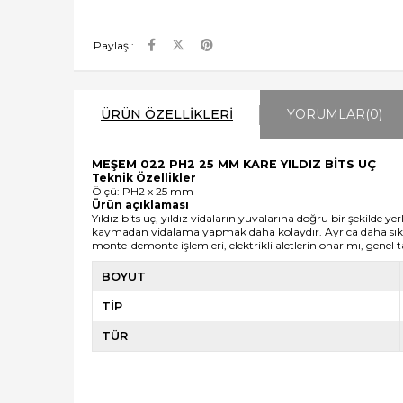
Paylaş :
ÜRÜN ÖZELLIKLERI
YORUMLAR
(0)
MEŞEM 022 PH2 25 MM KARE YILDIZ BİTS UÇ
Teknik Özellikler
Ölçü: PH2 x 25 mm
Ürün açıklaması
Yıldız bits uç, yıldız vidaların yuvalarına doğru bir şekilde yer
kaymadan vidalama yapmak daha kolaydır. Ayrıca daha sıkı vida
monte-demonte işlemleri, elektrikli aletlerin onarımı, genel t
BOYUT
TİP
TÜR