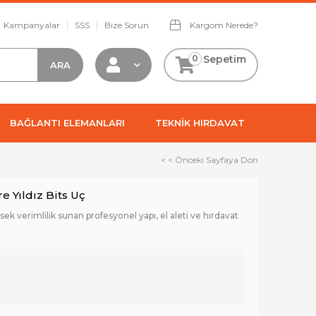
Kampanyalar
SSS
Bize Sorun
Kargom Nerede?
0
Sepetim
BAĞLANTI ELEMANLARI
TEKNİK HIRDAVAT
< < Önceki Sayfaya Dön
 Yıldız Bits Uç
k verimlilik sunan profesyonel yapı, el aleti ve hırdavat