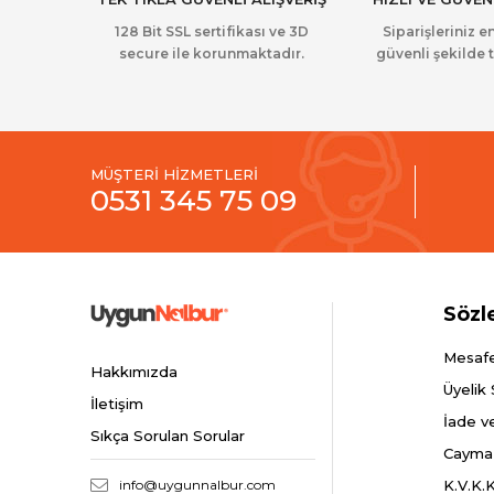
128 Bit SSL sertifikası ve 3D
Siparişleriniz en
secure ile korunmaktadır.
güvenli şekilde t
MÜŞTERİ HİZMETLERİ
0531 345 75 09
Sözl
Mesafe
Hakkımızda
Üyelik
İletişim
İade v
Sıkça Sorulan Sorular
Cayma
info@uygunnalbur.com
K.V.K.