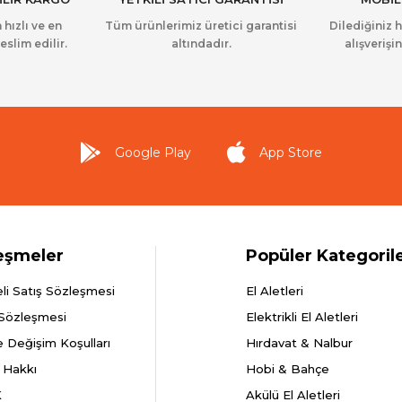
 hızlı ve en
Tüm ürünlerimiz üretici garantisi
Dilediğiniz 
eslim edilir.
altındadır.
alışverişin
Google Play
App Store
eşmeler
Popüler Kategoril
li Satış Sözleşmesi
El Aletleri
 Sözleşmesi
Elektrikli El Aletleri
e Değişim Koşulları
Hırdavat & Nalbur
 Hakkı
Hobi & Bahçe
K
Akülü El Aletleri