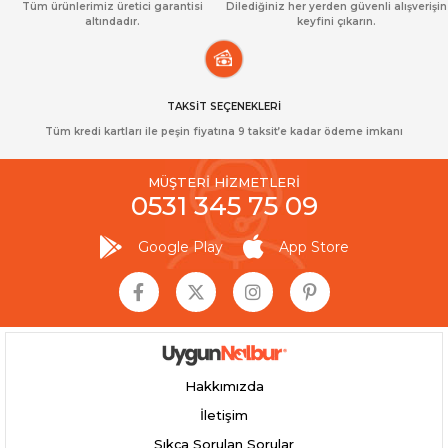
Tüm ürünlerimiz üretici garantisi
Dilediğiniz her yerden güvenli alışverişin
altındadır.
keyfini çıkarın.
TAKSİT SEÇENEKLERİ
Tüm kredi kartları ile peşin fiyatına 9 taksit’e kadar ödeme imkanı
MÜŞTERİ HİZMETLERİ
0531 345 75 09
Google Play
App Store
Hakkımızda
İletişim
Sıkça Sorulan Sorular