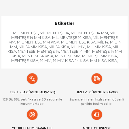
Etiketler
MİL MENTEŞE
MİL MENTEŞE 14
MİL MENTEŞE 14 MM
MİL
,
,
,
MENTEŞE 14 MM KISA
MİL MENTEŞE 14 KISA
MİL MENTEŞE
,
,
MM
MİL MENTEŞE MM KISA
MİL MENTEŞE KISA
MİL 14
MİL 14
,
,
,
,
MM
MİL 14 MM KISA
MİL 14 KISA
MİL MM
MİL MM KISA
MİL
,
,
,
,
,
KISA
MENTEŞE
MENTEŞE 14
MENTEŞE 14 MM
MENTEŞE 14 MM
,
,
,
,
KISA
MENTEŞE 14 KISA
MENTEŞE MM
MENTEŞE MM KISA
,
,
,
,
MENTEŞE KISA
14 MM
14 MM KISA
14 KISA
MM KISA
KISA
,
,
,
,
,
,
TEK TIKLA GÜVENLİ ALIŞVERİŞ
HIZLI VE GÜVENİLİR KARGO
128 Bit SSL sertifikası ve 3D secure ile
Siparişleriniz en hızlı ve en güvenli
korunmaktadır.
şekilde teslim edilir.
YETKİLİ SATICI GARANTİSİ
MOBİL CEBİNİZDE