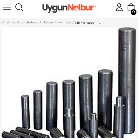
0
Anasayfa
Hırdavat & Nalbur
Menteşe
Mil Menteşe 14 mm Kısa