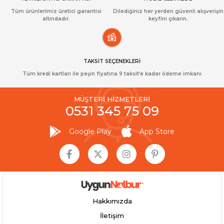
Tüm ürünlerimiz üretici garantisi
Dilediğiniz her yerden güvenli alışverişin
altındadır.
keyfini çıkarın.
TAKSİT SEÇENEKLERİ
Tüm kredi kartları ile peşin fiyatına 9 taksit’e kadar ödeme imkanı
MÜŞTERİ HİZMETLERİ
0531 345 75 09
Google Play
App Store
Hakkımızda
İletişim