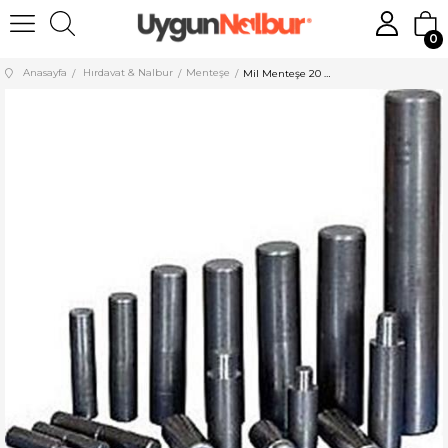
0
Anasayfa
Hırdavat & Nalbur
Menteşe
Mil Menteşe 20 mm Kısa