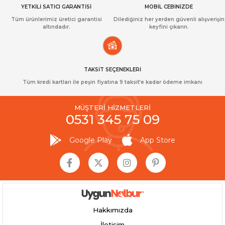
YETKİLİ SATICI GARANTİSİ
MOBİL CEBİNİZDE
Tüm ürünlerimiz üretici garantisi
Dilediğiniz her yerden güvenli alışverişin
altındadır.
keyfini çıkarın.
TAKSİT SEÇENEKLERİ
Tüm kredi kartları ile peşin fiyatına 9 taksit’e kadar ödeme imkanı
MÜŞTERİ HİZMETLERİ
0531 345 75 09
Google Play
App Store
Hakkımızda
İletişim