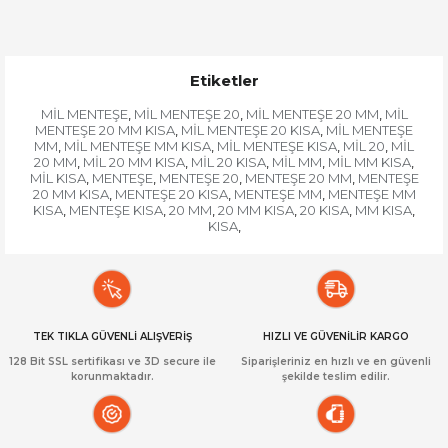
Etiketler
MİL MENTEŞE
MİL MENTEŞE 20
MİL MENTEŞE 20 MM
MİL
,
,
,
MENTEŞE 20 MM KISA
MİL MENTEŞE 20 KISA
MİL MENTEŞE
,
,
MM
MİL MENTEŞE MM KISA
MİL MENTEŞE KISA
MİL 20
MİL
,
,
,
,
20 MM
MİL 20 MM KISA
MİL 20 KISA
MİL MM
MİL MM KISA
,
,
,
,
,
MİL KISA
MENTEŞE
MENTEŞE 20
MENTEŞE 20 MM
MENTEŞE
,
,
,
,
20 MM KISA
MENTEŞE 20 KISA
MENTEŞE MM
MENTEŞE MM
,
,
,
KISA
MENTEŞE KISA
20 MM
20 MM KISA
20 KISA
MM KISA
,
,
,
,
,
,
KISA
,
TEK TIKLA GÜVENLİ ALIŞVERİŞ
HIZLI VE GÜVENİLİR KARGO
128 Bit SSL sertifikası ve 3D secure ile
Siparişleriniz en hızlı ve en güvenli
korunmaktadır.
şekilde teslim edilir.