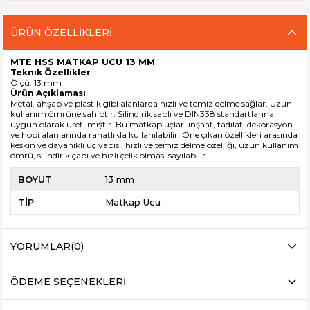
ÜRÜN ÖZELLIKLERI
MTE HSS MATKAP UCU 13 MM
Teknik Özellikler
Ölçü: 13 mm
Ürün Açıklaması
Metal, ahşap ve plastik gibi alanlarda hızlı ve temiz delme sağlar. Uzun
kullanım ömrüne sahiptir. Silindirik saplı ve DIN338 standartlarına
uygun olarak üretilmiştir. Bu matkap uçları inşaat, tadilat, dekorasyon
ve hobi alanlarında rahatlıkla kullanılabilir. Öne çıkan özellikleri arasında
keskin ve dayanıklı uç yapısı, hızlı ve temiz delme özelliği, uzun kullanım
ömrü, silindirik çapı ve hızlı çelik olması sayılabilir.
BOYUT
13 mm
TİP
Matkap Ucu
YORUMLAR
(0)
ÖDEME SEÇENEKLERI