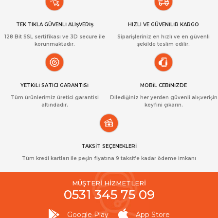
TEK TIKLA GÜVENLİ ALIŞVERİŞ
HIZLI VE GÜVENİLİR KARGO
128 Bit SSL sertifikası ve 3D secure ile
Siparişleriniz en hızlı ve en güvenli
korunmaktadır.
şekilde teslim edilir.
YETKİLİ SATICI GARANTİSİ
MOBİL CEBİNİZDE
Tüm ürünlerimiz üretici garantisi
Dilediğiniz her yerden güvenli alışverişin
altındadır.
keyfini çıkarın.
TAKSİT SEÇENEKLERİ
Tüm kredi kartları ile peşin fiyatına 9 taksit’e kadar ödeme imkanı
MÜŞTERİ HİZMETLERİ
0531 345 75 09
Google Play
App Store