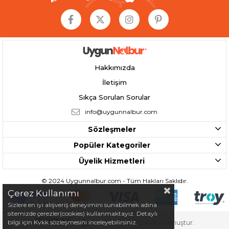
Hakkımızda
İletişim
Sıkça Sorulan Sorular
info@uygunnalbur.com
Sözleşmeler
Popüler Kategoriler
Üyelik Hizmetleri
© 2024 Uygunnalbur.com - Tüm Hakları Saklıdır.
Çerez Kullanımı
Sizlere en iyi alışveriş deneyimini sunabilmek adına
sitemizde çerezler(cookies) kullanmaktayız. Detaylı
bilgi için Kvkk sözleşmesini inceleyebilirsiniz.
Tarafından Kurulmuştur.