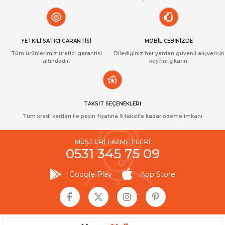
YETKİLİ SATICI GARANTİSİ
MOBİL CEBİNİZDE
Tüm ürünlerimiz üretici garantisi
Dilediğiniz her yerden güvenli alışverişin
altındadır.
keyfini çıkarın.
TAKSİT SEÇENEKLERİ
Tüm kredi kartları ile peşin fiyatına 9 taksit’e kadar ödeme imkanı
MÜŞTERİ HİZMETLERİ
0531 345 75 09
Google Play
App Store