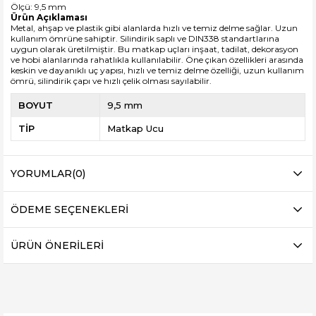
Ölçü: 9,5 mm
Ürün Açıklaması
Metal, ahşap ve plastik gibi alanlarda hızlı ve temiz delme sağlar. Uzun
kullanım ömrüne sahiptir. Silindirik saplı ve DIN338 standartlarına
uygun olarak üretilmiştir. Bu matkap uçları inşaat, tadilat, dekorasyon
ve hobi alanlarında rahatlıkla kullanılabilir. Öne çıkan özellikleri arasında
keskin ve dayanıklı uç yapısı, hızlı ve temiz delme özelliği, uzun kullanım
ömrü, silindirik çapı ve hızlı çelik olması sayılabilir.
BOYUT
9,5 mm
TİP
Matkap Ucu
YORUMLAR
(0)
ÖDEME SEÇENEKLERI
ÜRÜN ÖNERILERI