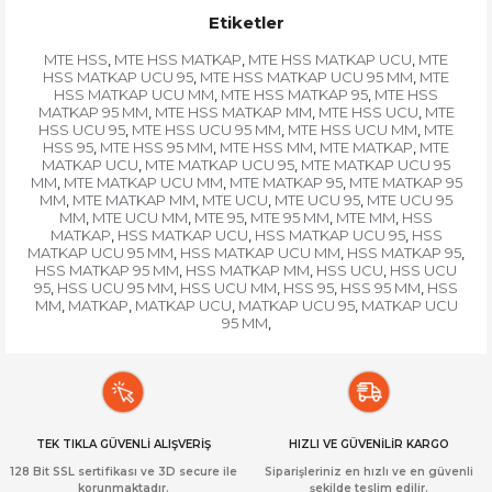
Etiketler
MTE HSS
MTE HSS MATKAP
MTE HSS MATKAP UCU
MTE
,
,
,
HSS MATKAP UCU 95
MTE HSS MATKAP UCU 95 MM
MTE
,
,
HSS MATKAP UCU MM
MTE HSS MATKAP 95
MTE HSS
,
,
MATKAP 95 MM
MTE HSS MATKAP MM
MTE HSS UCU
MTE
,
,
,
HSS UCU 95
MTE HSS UCU 95 MM
MTE HSS UCU MM
MTE
,
,
,
HSS 95
MTE HSS 95 MM
MTE HSS MM
MTE MATKAP
MTE
,
,
,
,
MATKAP UCU
MTE MATKAP UCU 95
MTE MATKAP UCU 95
,
,
MM
MTE MATKAP UCU MM
MTE MATKAP 95
MTE MATKAP 95
,
,
,
MM
MTE MATKAP MM
MTE UCU
MTE UCU 95
MTE UCU 95
,
,
,
,
MM
MTE UCU MM
MTE 95
MTE 95 MM
MTE MM
HSS
,
,
,
,
,
MATKAP
HSS MATKAP UCU
HSS MATKAP UCU 95
HSS
,
,
,
MATKAP UCU 95 MM
HSS MATKAP UCU MM
HSS MATKAP 95
,
,
,
HSS MATKAP 95 MM
HSS MATKAP MM
HSS UCU
HSS UCU
,
,
,
95
HSS UCU 95 MM
HSS UCU MM
HSS 95
HSS 95 MM
HSS
,
,
,
,
,
MM
MATKAP
MATKAP UCU
MATKAP UCU 95
MATKAP UCU
,
,
,
,
95 MM
,
TEK TIKLA GÜVENLİ ALIŞVERİŞ
HIZLI VE GÜVENİLİR KARGO
128 Bit SSL sertifikası ve 3D secure ile
Siparişleriniz en hızlı ve en güvenli
korunmaktadır.
şekilde teslim edilir.