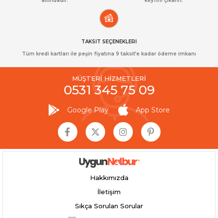
altındadır.
keyfini çıkarın.
TAKSİT SEÇENEKLERİ
Tüm kredi kartları ile peşin fiyatına 9 taksit’e kadar ödeme imkanı
MÜŞTERİ HİZMETLERİ
0531 345 75 09
Google Play
App Store
Hakkımızda
İletişim
Sıkça Sorulan Sorular