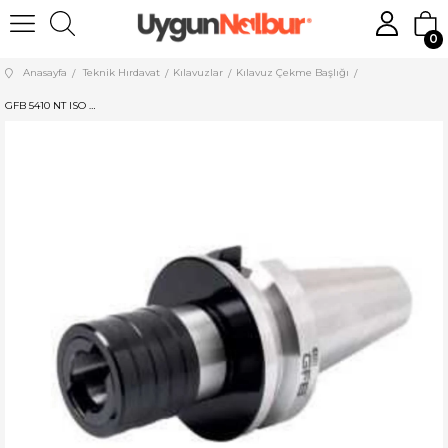
0
Anasayfa
Teknik Hırdavat
Kılavuzlar
Kılavuz Çekme Başlığı
GFB 5410 NT ISO 40 Kılavuz Çekme Başlık NT40 - TC820