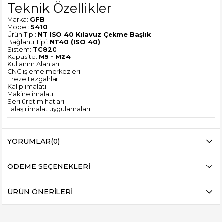
Teknik Özellikler
Marka:
GFB
Model:
5410
Ürün Tipi:
NT ISO 40 Kılavuz Çekme Başlık
Bağlantı Tipi:
NT40 (ISO 40)
Sistem:
TC820
Kapasite:
M5 - M24
Kullanım Alanları:
CNC işleme merkezleri
Freze tezgahları
Kalıp imalatı
Makine imalatı
Seri üretim hatları
Talaşlı imalat uygulamaları
YORUMLAR
(0)
ÖDEME SEÇENEKLERI
ÜRÜN ÖNERILERI