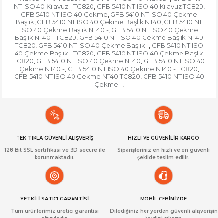
NT ISO 40 Kılavuz - TC820
GFB 5410 NT ISO 40 Kılavuz TC820
,
,
GFB 5410 NT ISO 40 Çekme
GFB 5410 NT ISO 40 Çekme
,
Başlık
GFB 5410 NT ISO 40 Çekme Başlık NT40
GFB 5410 NT
,
,
ISO 40 Çekme Başlık NT40 -
GFB 5410 NT ISO 40 Çekme
,
Başlık NT40 - TC820
GFB 5410 NT ISO 40 Çekme Başlık NT40
,
TC820
GFB 5410 NT ISO 40 Çekme Başlık -
GFB 5410 NT ISO
,
,
40 Çekme Başlık - TC820
GFB 5410 NT ISO 40 Çekme Başlık
,
TC820
GFB 5410 NT ISO 40 Çekme NT40
GFB 5410 NT ISO 40
,
,
Çekme NT40 -
GFB 5410 NT ISO 40 Çekme NT40 - TC820
,
,
GFB 5410 NT ISO 40 Çekme NT40 TC820
GFB 5410 NT ISO 40
,
Çekme -
,
TEK TIKLA GÜVENLİ ALIŞVERİŞ
HIZLI VE GÜVENİLİR KARGO
128 Bit SSL sertifikası ve 3D secure ile
Siparişleriniz en hızlı ve en güvenli
korunmaktadır.
şekilde teslim edilir.
YETKİLİ SATICI GARANTİSİ
MOBİL CEBİNİZDE
Tüm ürünlerimiz üretici garantisi
Dilediğiniz her yerden güvenli alışverişin