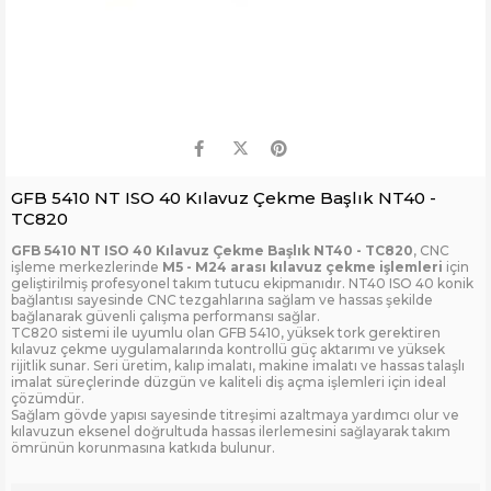
GFB 5410 NT ISO 40 Kılavuz Çekme Başlık NT40 -
TC820
GFB 5410 NT ISO 40 Kılavuz Çekme Başlık NT40 - TC820
, CNC
işleme merkezlerinde
M5 - M24 arası kılavuz çekme işlemleri
için
geliştirilmiş profesyonel takım tutucu ekipmanıdır. NT40 ISO 40 konik
bağlantısı sayesinde CNC tezgahlarına sağlam ve hassas şekilde
bağlanarak güvenli çalışma performansı sağlar.
TC820 sistemi ile uyumlu olan GFB 5410, yüksek tork gerektiren
kılavuz çekme uygulamalarında kontrollü güç aktarımı ve yüksek
rijitlik sunar. Seri üretim, kalıp imalatı, makine imalatı ve hassas talaşlı
imalat süreçlerinde düzgün ve kaliteli diş açma işlemleri için ideal
çözümdür.
Sağlam gövde yapısı sayesinde titreşimi azaltmaya yardımcı olur ve
kılavuzun eksenel doğrultuda hassas ilerlemesini sağlayarak takım
ömrünün korunmasına katkıda bulunur.