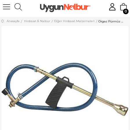
0
Anasayfa
Hırdavat & Nalbur
Diğer Hırdavat Malzemeleri
Orgaz Pürmüz Poşetli Aygaz EP350