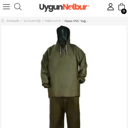
0
Anasayfa
İş Güvenliği
Yağmurluk
Palalı PVC Yağmurluk Takım