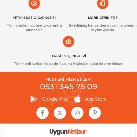
YETKİLİ SATICI GARANTİSİ
MOBİL CEBİNİZDE
Tüm ürünlerimiz üretici garantisi
Dilediğiniz her yerden güvenli alışverişin
altındadır.
keyfini çıkarın.
TAKSİT SEÇENEKLERİ
Tüm kredi kartları ile peşin fiyatına 9 taksit’e kadar ödeme imkanı
MÜŞTERİ HİZMETLERİ
0531 345 75 09
Google Play
App Store