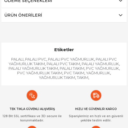
ÖDEME SEÇENEKLERI
ÜRÜN ÖNERILERI
Etiketler
PALALI
PALALI PVC
PALALI PVC YAĞMURLUK
PALALI PVC
,
,
,
YAĞMURLUK TAKIM
PALALI PVC TAKIM
PALALI YAĞMURLUK
,
,
,
PALALI YAĞMURLUK TAKIM
PALALI TAKIM
PVC YAĞMURLUK
,
,
,
PVC YAĞMURLUK TAKIM
PVC TAKIM
YAĞMURLUK
,
,
,
YAĞMURLUK TAKIM
TAKIM
,
,
TEK TIKLA GÜVENLİ ALIŞVERİŞ
HIZLI VE GÜVENİLİR KARGO
128 Bit SSL sertifikası ve 3D secure ile
Siparişleriniz en hızlı ve en güvenli
korunmaktadır.
şekilde teslim edilir.