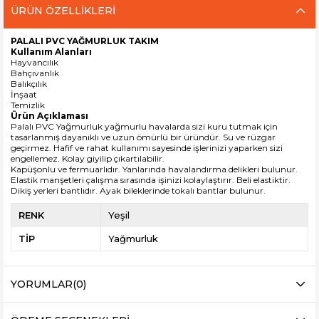
ÜRÜN ÖZELLIKLERI
PALALI PVC YAĞMURLUK TAKIM
Kullanım Alanları
Hayvancılık
Bahçıvanlık
Balıkçılık
İnşaat
Temizlik
Ürün Açıklaması
Palalı PVC Yağmurluk yağmurlu havalarda sizi kuru tutmak için
tasarlanmış dayanıklı ve uzun ömürlü bir üründür. Su ve rüzgar
geçirmez. Hafif ve rahat kullanımı sayesinde işlerinizi yaparken sizi
engellemez. Kolay giyilip çıkartılabilir.
Kapüşonlu ve fermuarlıdır. Yanlarında havalandırma delikleri bulunur.
Elastik
manşetleri
çalışma sırasında işinizi kolaylaştırır. Beli elastiktir.
Dikiş yerleri bantlıdır. Ayak bileklerinde tokalı bantlar bulunur.
RENK
Yeşil
TİP
Yağmurluk
YORUMLAR
(0)