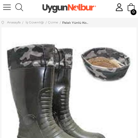
0
Anasayfa
İş Güvenliği
Çizme
Palalı Yünlü Konçlu Çizme Uzun