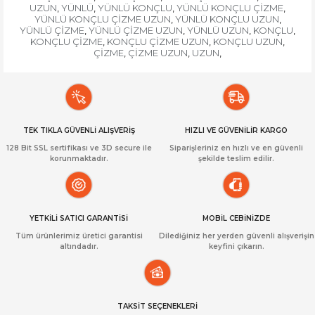
UZUN
YÜNLÜ
YÜNLÜ KONÇLU
YÜNLÜ KONÇLU ÇİZME
,
,
,
,
YÜNLÜ KONÇLU ÇİZME UZUN
YÜNLÜ KONÇLU UZUN
,
,
YÜNLÜ ÇİZME
YÜNLÜ ÇİZME UZUN
YÜNLÜ UZUN
KONÇLU
,
,
,
,
KONÇLU ÇİZME
KONÇLU ÇİZME UZUN
KONÇLU UZUN
,
,
,
ÇİZME
ÇİZME UZUN
UZUN
,
,
,
TEK TIKLA GÜVENLİ ALIŞVERİŞ
HIZLI VE GÜVENİLİR KARGO
128 Bit SSL sertifikası ve 3D secure ile
Siparişleriniz en hızlı ve en güvenli
korunmaktadır.
şekilde teslim edilir.
YETKİLİ SATICI GARANTİSİ
MOBİL CEBİNİZDE
Tüm ürünlerimiz üretici garantisi
Dilediğiniz her yerden güvenli alışverişin
altındadır.
keyfini çıkarın.
TAKSİT SEÇENEKLERİ