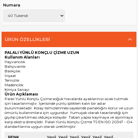
Numara
ÜRÜN ÖZELLIKLERI
PALALI YÜNLÜ KONÇLU ÇİZME UZUN
Kullanım Alanları
Hayvancılık
Bahçıvanlık
Balıkçılık
İnşaat
Temizlik
Madencilik
Kimya Sanayi
Ürün Açıklaması
Palalı Yünlü Konçlu Çizme soğuk havalarda ayaklarınızı sıcak tutmak
için tasarlanmıştır. İçerisinde yünlü iplikten kalın bir astar
bulunmaktadır. Kolay temizlenmesi sayesinde parlaklığını korur ve uzun
ömürlü kullanımlara için uygundur. Yumuşak olarak tasarlandığı için
giyilip çıkartılması oldukça kolaydır. Taban yapısı kaymaya ve aşınmaya
karşı ekstra dirençlidir.
Palalı Yünlü Konçlu Çizme
TS EN ISO 20347 - O4
standartlarına uygun olarak üretilmiştir.
RENK
Yeşil
Yeşil
Yeşil
Yeşil
Yeşil
Yeşil