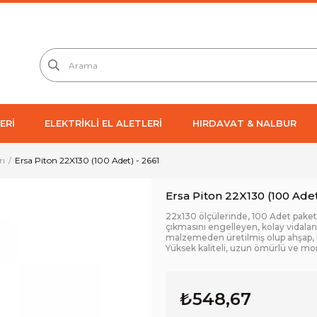
ERİ
ELEKTRİKLİ EL ALETLERİ
HIRDAVAT & NALBUR
rı
Ersa Piton 22X130 (100 Adet) - 2661
Ersa Piton 22X130 (100 Adet
22x130 ölçülerinde, 100 Adet paket iç
çıkmasını engelleyen, kolay vidalan
malzemeden üretilmiş olup ahşap, b
Yüksek kaliteli, uzun ömürlü ve mon
₺548,67