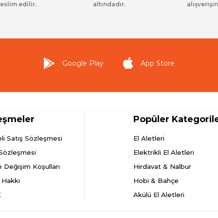
eslim edilir.
altındadır.
alışverişin
Google Play
App Store
eşmeler
Popüler Kategoril
li Satış Sözleşmesi
El Aletleri
 Sözleşmesi
Elektrikli El Aletleri
e Değişim Koşulları
Hırdavat & Nalbur
 Hakkı
Hobi & Bahçe
K
Akülü El Aletleri