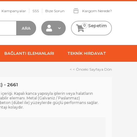
Kampanyalar
SSS
Bize Sorun
Kargom Nerede?
0
Sepetim
BAĞLANTI ELEMANLARI
TEKNİK HIRDAVAT
< < Önceki Sayfaya Dön
) - 2661
eriği. Kapalı kanca yapısıyla iplerin veya halatların
abilir elemanı. Metal (Galvaniz / Paslanmaz)
eton (dübel ile) yüzeylerde güçlü performans sağlar.
tajı kolaydır.