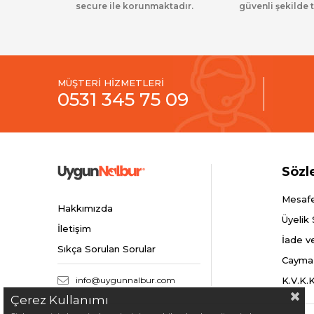
secure ile korunmaktadır.
güvenli şekilde t
MÜŞTERİ HİZMETLERİ
0531 345 75 09
Sözl
Mesafe
Hakkımızda
Üyelik
İletişim
İade v
Sıkça Sorulan Sorular
Cayma
info@uygunnalbur.com
K.V.K.
Çerez Kullanımı