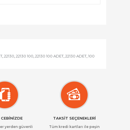
T
22130
22130 100
22130 100 ADET
22130 ADET
100
,
,
,
,
,
 CEBİNİZDE
TAKSİT SEÇENEKLERİ
her yerden güvenli
Tüm kredi kartları ile peşin