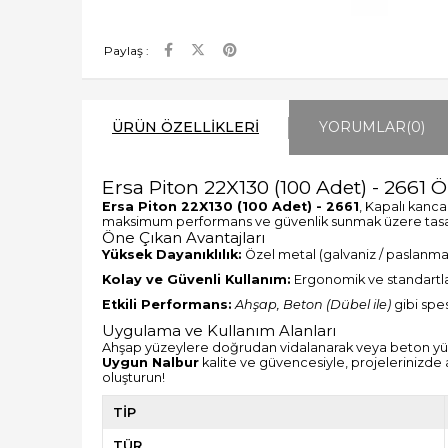
Paylaş :
ÜRÜN ÖZELLIKLERI
YORUMLAR
(0)
Ersa Piton 22X130 (100 Adet) - 2661 Öz
Ersa Piton 22X130 (100 Adet) - 2661
, Kapalı kanca
maksimum performans ve güvenlik sunmak üzere tasarl
Öne Çıkan Avantajları
Yüksek Dayanıklılık:
Özel metal (galvaniz / paslanmaz
Kolay ve Güvenli Kullanım:
Ergonomik ve standartlara
Etkili Performans:
Ahşap, Beton (Dübel ile)
gibi spe
Uygulama ve Kullanım Alanları
Ahşap yüzeylere doğrudan vidalanarak veya beton yüzey
Uygun Nalbur
kalite ve güvencesiyle, projelerinizde a
oluşturun!
TİP
TÜR