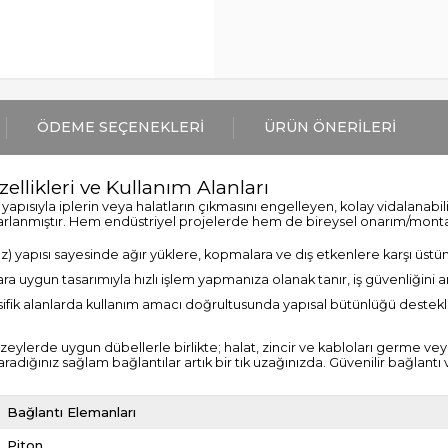
ÖDEME SEÇENEKLERI
ÜRÜN ÖNERILERI
ellikleri ve Kullanım Alanları
 yapısıyla iplerin veya halatların çıkmasını engelleyen, kolay vidalanabili
anmıştır. Hem endüstriyel projelerde hem de bireysel onarım/montaj 
) yapısı sayesinde ağır yüklere, kopmalara ve dış etkenlere karşı üstün
 uygun tasarımıyla hızlı işlem yapmanıza olanak tanır, iş güvenliğini art
sifik alanlarda kullanım amacı doğrultusunda yapısal bütünlüğü destek
lerde uygun dübellerle birlikte; halat, zincir ve kabloları germe veya
radığınız sağlam bağlantılar artık bir tık uzağınızda. Güvenilir bağlantı
Bağlantı Elemanları
Piton