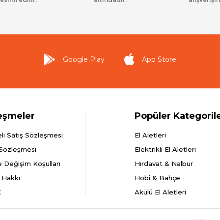
Google Play
App Store
eşmeler
Popüler Kategoril
li Satış Sözleşmesi
El Aletleri
 Sözleşmesi
Elektrikli El Aletleri
e Değişim Koşulları
Hırdavat & Nalbur
 Hakkı
Hobi & Bahçe
K
Akülü El Aletleri