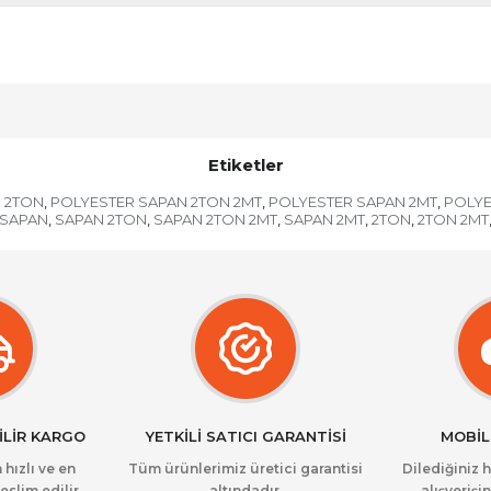
Etiketler
 2TON
POLYESTER SAPAN 2TON 2MT
POLYESTER SAPAN 2MT
POLYE
,
,
,
SAPAN
SAPAN 2TON
SAPAN 2TON 2MT
SAPAN 2MT
2TON
2TON 2MT
,
,
,
,
,
İLİR KARGO
YETKİLİ SATICI GARANTİSİ
MOBİL
 hızlı ve en
Tüm ürünlerimiz üretici garantisi
Dilediğiniz 
eslim edilir.
altındadır.
alışverişin