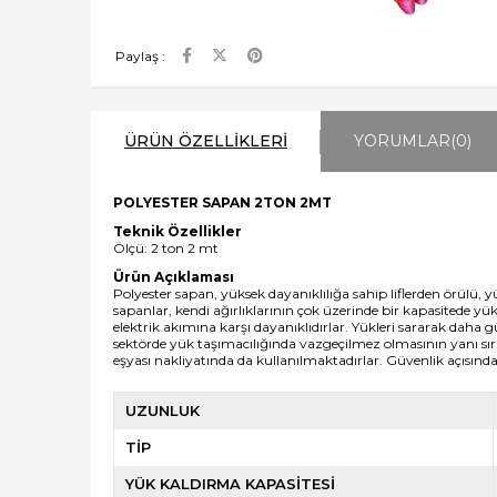
Paylaş :
ÜRÜN ÖZELLIKLERI
YORUMLAR
(0)
POLYESTER SAPAN 2TON 2MT
Teknik Özellikler
Ölçü: 2 ton 2 mt
Ürün Açıklaması
Polyester sapan
, yüksek dayanıklılığa sahip liflerden örülü, 
sapanlar, kendi ağırlıklarının çok üzerinde bir kapasitede yü
elektrik akımına karşı dayanıklıdırlar. Yükleri sararak daha
sektörde yük taşımacılığında vazgeçilmez olmasının yanı sı
eşyası nakliyatında da kullanılmaktadırlar. Güvenlik açısın
UZUNLUK
TİP
YÜK KALDIRMA KAPASİTESİ