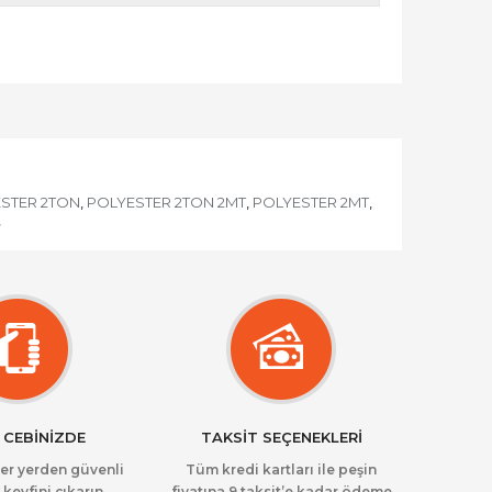
STER 2TON
POLYESTER 2TON 2MT
POLYESTER 2MT
,
,
,
,
 CEBİNİZDE
TAKSİT SEÇENEKLERİ
her yerden güvenli
Tüm kredi kartları ile peşin
 keyfini çıkarın.
fiyatına 9 taksit’e kadar ödeme