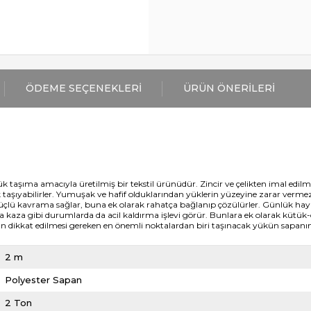
ÖDEME SEÇENEKLERI
ÜRÜN ÖNERILERI
yük taşıma amacıyla üretilmiş bir tekstil ürünüdür. Zincir ve çelikten imal edilm
k taşıyabilirler. Yumuşak ve hafif olduklarından yüklerin yüzeyine zarar vermez
 güçlü kavrama sağlar, buna ek olarak rahatça bağlanıp çözülürler. Günlük haya
ra kaza gibi durumlarda da acil kaldırma işlevi görür. Bunlara ek olarak küt
dan dikkat edilmesi gereken en önemli noktalardan biri taşınacak yükün sapan
2 m
Polyester Sapan
2 Ton