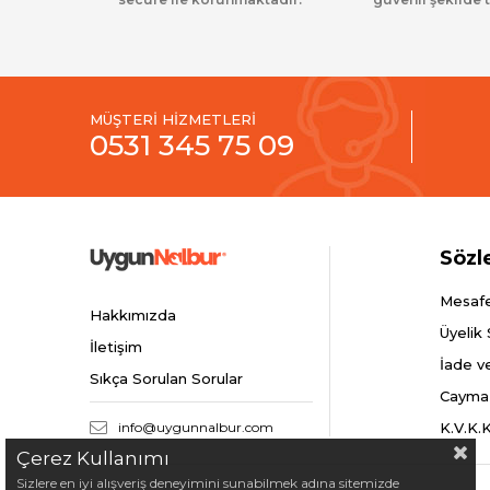
MÜŞTERİ HİZMETLERİ
0531 345 75 09
Sözl
Mesafe
Hakkımızda
Üyelik
İletişim
İade v
Sıkça Sorulan Sorular
Cayma
info@uygunnalbur.com
K.V.K.
Çerez Kullanımı
Sizlere en iyi alışveriş deneyimini sunabilmek adına sitemizde