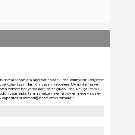
iş metal sapanlara alternatif olarak imal edilmiştir. Polyester
 ve kolay taşınırlar. Kimyasal maddelere, UV ışınlarına ve
tta hemen her yerde karşımıza çıkabilirler. Pek çok farklı
ük-odun taşımada, tarım malzemelerini yüklenmede ya da ev
ın kapasitesini aşmadığından emin olmaktır.