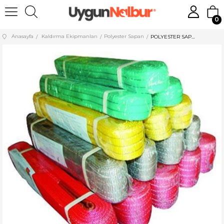
0
Anasayfa
Kaldırma Ekipmanları
Polyester Sapan
POLYESTER SAPAN 8TON 8MT