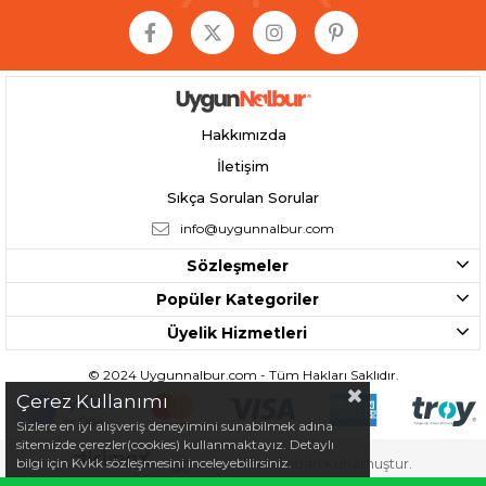
Hakkımızda
İletişim
Sıkça Sorulan Sorular
info@uygunnalbur.com
Sözleşmeler
Popüler Kategoriler
Üyelik Hizmetleri
© 2024 Uygunnalbur.com - Tüm Hakları Saklıdır.
Çerez Kullanımı
Sizlere en iyi alışveriş deneyimini sunabilmek adına
sitemizde çerezler(cookies) kullanmaktayız. Detaylı
bilgi için Kvkk sözleşmesini inceleyebilirsiniz.
Tarafından Kurulmuştur.