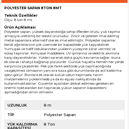
POLYESTER SAPAN 8TON 8MT
Teknik Özellikler
Ölçü: 8 ton 8 mt
Ürün Açıklaması
Polyester sapan
, yüksek dayanıklılığa sahip liflerden örülü, yük taşıma
amacıyla üretilmiş bir tekstil ürünüdür. Zincir ve çelikten imal edilmiş
metal sapanlara alternatif olarak imal edilmiştir. Polyester sapanlar,
kendi ağırlıklarının çok üzerinde bir kapasitede yük taşıyabilirler.
Yumuşak ve hafif olduklarından yüklerin yüzeyine zarar vermez ve
kolay taşınırlar. Kimyasal maddelere, UV ışınlarına ve elektrik akımına
karşı dayanıklıdırlar. Yükleri sararak daha güçlü kavrama sağlar, buna
ek olarak rahatça bağlanıp çözülürler. Günlük hayatta hemen her yerde
karşımıza çıkabilirler. Pek çok farklı sektörde yük taşımacılığında
vazgeçilmez olmasının yanı sıra kaza gibi durumlarda da acil kaldırma
işlevi görür. Bunlara ek olarak kütük-odun taşımada, tarım
malzemelerini yüklenmede ya da ev eşyası nakliyatında da
kullanılmaktadırlar. Güvenlik açısından dikkat edilmesi gereken en
önemli noktalardan biri taşınacak yükün sapanın kapasitesini
aşmadığından emin olmaktır.
UZUNLUK
8 m
TİP
Polyester Sapan
YÜK KALDIRMA
8 Ton
KAPASİTESİ