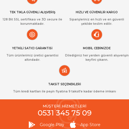
TEK TIKLA GÜVENLİ ALIŞVERİŞ
HIZLI VE GÜVENİLİR KARGO
128 Bit SSL sertifikası ve 3D secure ile
Siparişleriniz en hızlı ve en güvenli
korunmaktadır.
şekilde teslim edilir.
YETKİLİ SATICI GARANTİSİ
MOBİL CEBİNİZDE
Tüm ürünlerimiz üretici garantisi
Dilediğiniz her yerden güvenli alışverişin
altındadır.
keyfini çıkarın.
TAKSİT SEÇENEKLERİ
Tüm kredi kartları ile peşin fiyatına 9 taksit’e kadar ödeme imkanı
MÜŞTERİ HİZMETLERİ
0531 345 75 09
Google Play
App Store