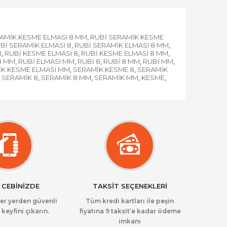
AMİK KESME ELMASI 8 MM
RUBİ SERAMİK KESME
,
Bİ SERAMİK ELMASI 8
RUBİ SERAMİK ELMASI 8 MM
,
,
I
RUBİ KESME ELMASI 8
RUBİ KESME ELMASI 8 MM
,
,
,
8 MM
RUBİ ELMASI MM
RUBİ 8
RUBİ 8 MM
RUBİ MM
,
,
,
,
,
K KESME ELMASI MM
SERAMİK KESME 8
SERAMİK
,
,
SERAMİK 8
SERAMİK 8 MM
SERAMİK MM
KESME
,
,
,
,
 CEBİNİZDE
TAKSİT SEÇENEKLERİ
her yerden güvenli
Tüm kredi kartları ile peşin
 keyfini çıkarın.
fiyatına 9 taksit’e kadar ödeme
imkanı