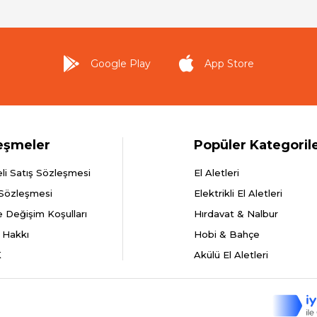
Google Play
App Store
eşmeler
Popüler Kategoril
li Satış Sözleşmesi
El Aletleri
 Sözleşmesi
Elektrikli El Aletleri
e Değişim Koşulları
Hırdavat & Nalbur
 Hakkı
Hobi & Bahçe
K
Akülü El Aletleri