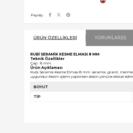
Paylaş :
ÜRÜN ÖZELLIKLERI
YORUMLAR
(0)
RUBİ SERAMİK KESME ELMASI 8 MM
Teknik Özellikler
Çap : 8 mm
Ürün Açıklaması
Rubi Seramik Kesme Elması 8 mm seramik, granit, mermer ve 
uygundur.Kesim işlemi yapılırken diskin yönüne dikkat edilme
BOYUT
TİP