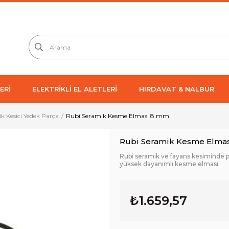
ERİ
ELEKTRİKLİ EL ALETLERİ
HIRDAVAT & NALBUR
k Kesici Yedek Parça
Rubi Seramik Kesme Elması 8 mm
Rubi Seramik Kesme Elma
Rubi̇ seramik ve fayans kesiminde p
yüksek dayanımlı kesme elması.
₺1.659,57