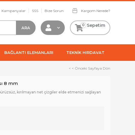
Kampanyalar
SSS
Bize Sorun
Kargom Nerede?
0
Sepetim
BAĞLANTI ELEMANLARI
TEKNİK HIRDAVAT
< < Önceki Sayfaya Dön
sı 8 mm
ürüzsüz, kırılmayan net çizgiler elde etmenizi sağlayan