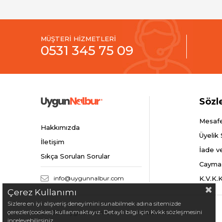
MÜŞTERİ HİZMETLERİ
0531 345 75 09
Sözl
Mesafe
Hakkımızda
Üyelik
İletişim
İade v
Sıkça Sorulan Sorular
Cayma
info@uygunnalbur.com
K.V.K.
Çerez Kullanımı
Sizlere en iyi alışveriş deneyimini sunabilmek adına sitemizde
çerezler(cookies) kullanmaktayız. Detaylı bilgi için Kvkk sözleşmesini
© 2024 Uygunnalbur.com - Tüm Hakları Saklıdır.
inceleyebilirsiniz.