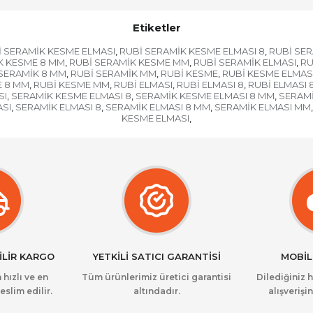
Etiketler
İ SERAMİK KESME ELMASI
RUBİ SERAMİK KESME ELMASI 8
RUBİ SER
,
,
K KESME 8 MM
RUBİ SERAMİK KESME MM
RUBİ SERAMİK ELMASI
RU
,
,
,
SERAMİK 8 MM
RUBİ SERAMİK MM
RUBİ KESME
RUBİ KESME ELMAS
,
,
,
E 8 MM
RUBİ KESME MM
RUBİ ELMASI
RUBİ ELMASI 8
RUBİ ELMASI 
,
,
,
,
SI
SERAMİK KESME ELMASI 8
SERAMİK KESME ELMASI 8 MM
SERAMİ
,
,
,
ASI
SERAMİK ELMASI 8
SERAMİK ELMASI 8 MM
SERAMİK ELMASI MM
,
,
,
,
KESME ELMASI
,
İLİR KARGO
YETKİLİ SATICI GARANTİSİ
MOBİL
 hızlı ve en
Tüm ürünlerimiz üretici garantisi
Dilediğiniz 
eslim edilir.
altındadır.
alışverişin