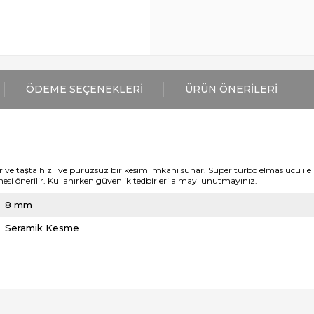
ÖDEME SEÇENEKLERI
ÜRÜN ÖNERILERI
taşta hızlı ve pürüzsüz bir kesim imkanı sunar. Süper turbo elmas ucu ile u
si önerilir. Kullanırken güvenlik tedbirleri almayı unutmayınız.
8 mm
Seramik Kesme