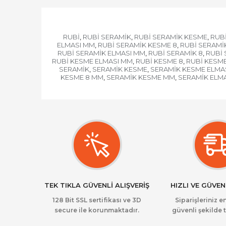
RUBİ
RUBİ SERAMİK
RUBİ SERAMİK KESME
RUB
,
,
,
ELMASI MM
RUBİ SERAMİK KESME 8
RUBİ SERAMİ
,
,
RUBİ SERAMİK ELMASI MM
RUBİ SERAMİK 8
RUBİ 
,
,
RUBİ KESME ELMASI MM
RUBİ KESME 8
RUBİ KESM
,
,
SERAMİK
SERAMİK KESME
SERAMİK KESME ELMA
,
,
KESME 8 MM
SERAMİK KESME MM
SERAMİK ELM
,
,
TEK TIKLA GÜVENLİ ALIŞVERİŞ
HIZLI VE GÜVEN
128 Bit SSL sertifikası ve 3D
Siparişleriniz en
secure ile korunmaktadır.
güvenli şekilde t